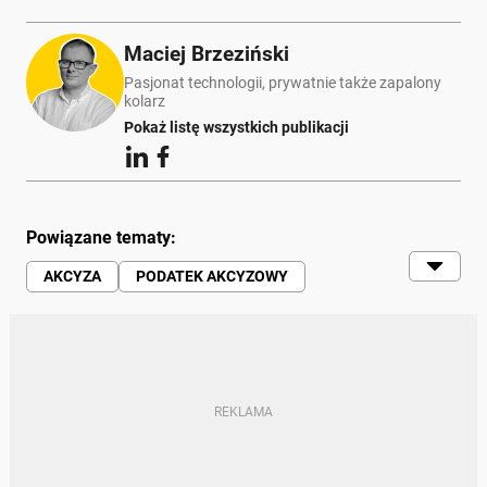
Maciej Brzeziński
Pasjonat technologii, prywatnie także zapalony
kolarz
Pokaż listę wszystkich publikacji
Powiązane tematy:
AKCYZA
PODATEK AKCYZOWY
REJESTRACJA
OPŁATA
EURO
POLSKA
KIEROWCY
PODATKI | VAT