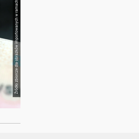
Źródło zbiorcze dla obrazków importowanych w ramach Onet Editorial Workflow