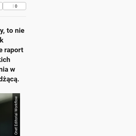
0
, to nie
ak
e raport
kich
nia w
dżącą.