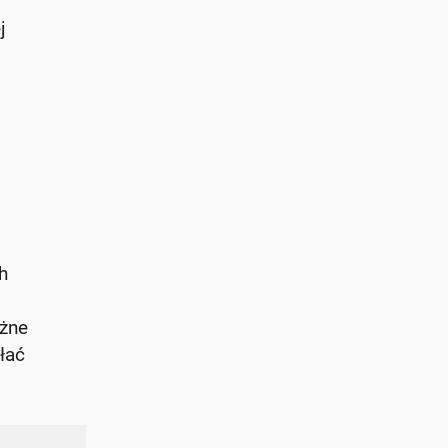
j
h
óżne
łać