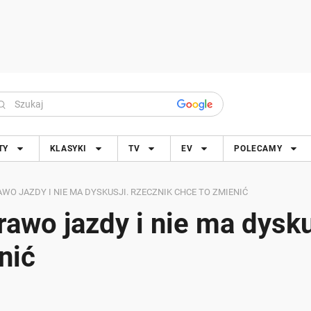
TY
KLASYKI
TV
EV
POLECAMY
O JAZDY I NIE MA DYSKUSJI. RZECZNIK CHCE TO ZMIENIĆ
rawo jazdy i nie ma dysku
nić