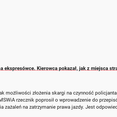
na ekspresówce. Kierowca pokazał, jak z miejsca str
rak możliwości złożenia skargi na czynność policjanta
 MSWiA rzecznik poprosił o wprowadzenie do przepi
a zażaleń na zatrzymanie prawa jazdy. Jest odpowie