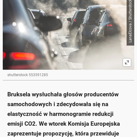
LanaElcova / Shutterstock
Skrót przygotowany przez Onet Czat z AI, może zawierać błędy.
Komisja Europejska planuje przedłużenie terminu na
dostosowanie się do unijnych celów emisyjnych CO2
dla producentów samochodów.
Producenci mogli zmierzyć się z sankcjami do 15 mld
euro za niezrealizowanie celów na 2025 r.
Od 2035 r. w UE będą sprzedawane wyłącznie
pojazdy bezemisyjne.
Producenci otrzymają dodatkowe trzy lata na
dostosowanie się do regulacji, co ma pomóc uniknąć
kar finansowych.
Nowe regulacje muszą jeszcze uzyskać akceptację
shutterstock 553591285
komisarzy, którzy obradować będą w środę.
Zapytaj o więcej Onet Czat z AI
Bruksela wysłuchała głosów producentów
samochodowych i zdecydowała się na
elastyczność w harmonogramie redukcji
emisji CO2. We wtorek Komisja Europejska
zaprezentuje propozycję, która przewiduje