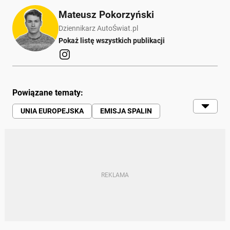
Mateusz Pokorzyński
Dziennikarz AutoŚwiat.pl
Pokaż listę wszystkich publikacji
Powiązane tematy:
UNIA EUROPEJSKA
EMISJA SPALIN
CO2
SAMOCHODY | RUCH DROGOWY |
MOTORYZACJA
NOWE NORMY EMISJI