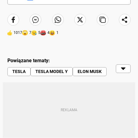
1017
7
5
4
1
Powiązane tematy:
TESLA
TESLA MODEL Y
ELON MUSK
SZWECJA
NORWEGIA