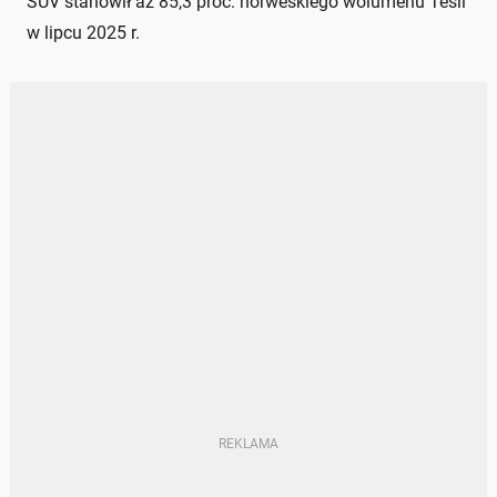
SUV stanowił aż 85,3 proc. norweskiego wolumenu Tesli
w lipcu 2025 r.