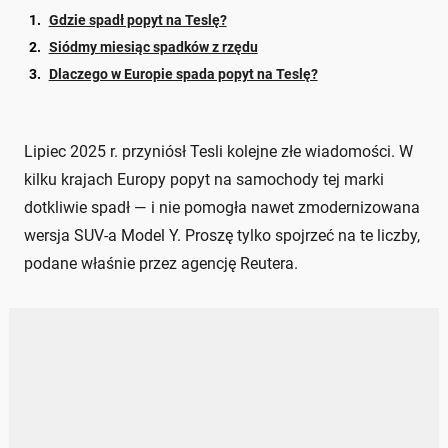
Gdzie spadł popyt na Teslę?
Siódmy miesiąc spadków z rzędu
Dlaczego w Europie spada popyt na Teslę?
Lipiec 2025 r. przyniósł Tesli kolejne złe wiadomości. W
kilku krajach Europy popyt na samochody tej marki
dotkliwie spadł — i nie pomogła nawet zmodernizowana
wersja SUV-a Model Y. Proszę tylko spojrzeć na te liczby,
podane właśnie przez agencję Reutera.