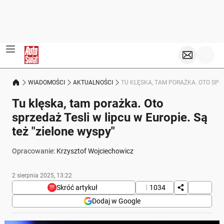
WIADOMOŚCI
AKTUALNOŚCI
TU KLĘSKA, TAM PORAŻKA. OTO SPRZ
Tu klęska, tam porażka. Oto
sprzedaż Tesli w lipcu w Europie. Są
też "zielone wyspy"
Opracowanie:
Krzysztof Wojciechowicz
2 sierpnia 2025, 13:22
Skróć artykuł
1034
Dodaj w Google