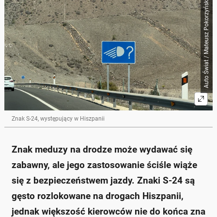
Auto Świat / Mateusz Pokorzyński
Skrót przygotowany przez Onet Czat z AI, może zawierać błędy.
Znak S-24, nazywany "meduzą", informuje kierowców
w Hiszpanii o możliwości wyboru używania świateł
mijania.
Znak zapytania oznacza, że kierowcy mogą
zdecydować, czy chcą jechać na światłach mijania,
co zwiększa bezpieczeństwo.
Znak S-24 pojawia się zazwyczaj na końcu tuneli,
gdzie obowiązkowe jest używanie świateł mijania.
Nieznajomość przepisów dotyczących używania
świateł w tunelach może skutkować mandatem w
wysokości 200 euro.
Znak S-24, występujący w Hiszpanii
Warto znać lokalne znaki drogowe, aby uniknąć
nieporozumień podczas podróży.
Zapytaj o więcej Onet Czat z AI
Znak meduzy na drodze może wydawać się
zabawny, ale jego zastosowanie ściśle wiąże
się z bezpieczeństwem jazdy. Znaki S-24 są
gęsto rozlokowane na drogach Hiszpanii,
jednak większość kierowców nie do końca zna