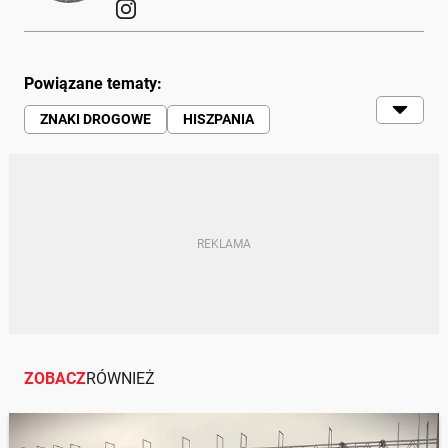
Powiązane tematy:
ZNAKI DROGOWE
HISZPANIA
PRAWO | SĄDY | PRAWNICY
RUCH DROGOWY
SAMOCHODY | RUCH DROGOWY |
MOTORYZACJA
ZOBACZ
RÓWNIEŻ