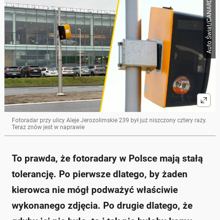
Auto Świat/CANARD
Skrót przygotowany przez Onet Czat z AI, może zawierać błędy.
Fotoradary w Polsce mają tolerancję błędu, ale nie
działają z 10-procentową tolerancją.
Dopuszczalne przekroczenie prędkości, które nie
skutkuje mandatem, wynosi 10 km/h.
Policja może karać za mniejsze przekroczenia
prędkości przy użyciu przenośnych radarów.
Rząd planuje reformy dotyczące fotoradarów, aby
zwiększyć efektywność egzekwowania mandatów.
Mandaty za przekroczenie prędkości w 2025 roku
wahają się od 50 do 2500 zł.
Fotoradar przy ulicy Aleje Jerozolimskie 239 był już niszczony cztery razy.
Zapytaj o więcej Onet Czat z AI
Teraz znów jest w naprawie
To prawda, że fotoradary w Polsce mają stałą
tolerancję. Po pierwsze dlatego, by żaden
kierowca nie mógł podważyć właściwie
wykonanego zdjęcia. Po drugie dlatego, że