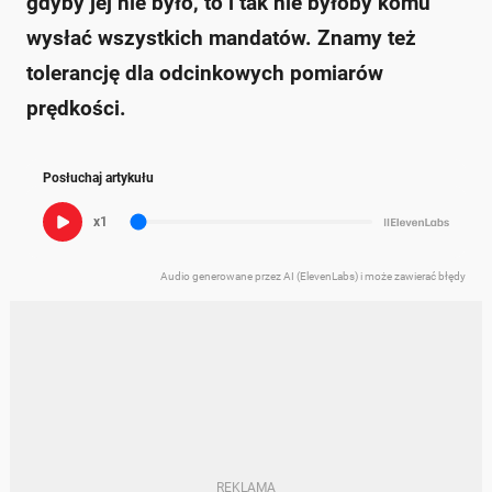
gdyby jej nie było, to i tak nie byłoby komu
wysłać wszystkich mandatów. Znamy też
tolerancję dla odcinkowych pomiarów
prędkości.
Posłuchaj artykułu
x1
Audio generowane przez AI (ElevenLabs) i może zawierać błędy