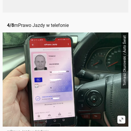
4
/
8
mPrawo Jazdy w telefonie
Tomasz Okurowski / Auto Świat