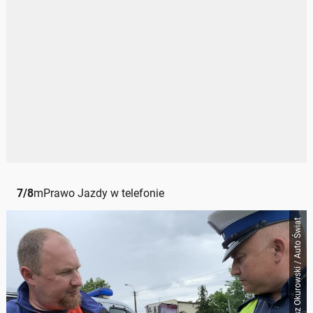
7
/
8
mPrawo Jazdy w telefonie
Tomasz Okurowski / Auto Świat