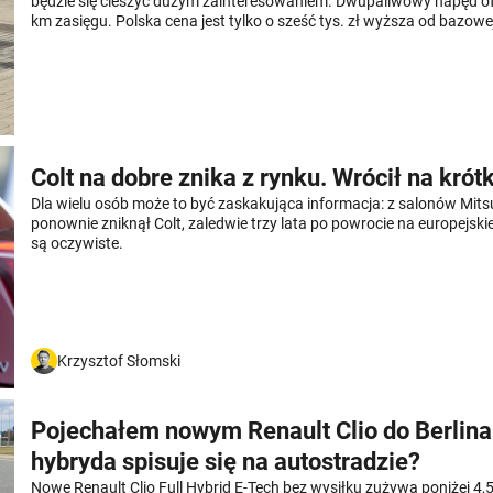
będzie się cieszyć dużym zainteresowaniem. Dwupaliwowy napęd of
km zasięgu. Polska cena jest tylko o sześć tys. zł wyższa od bazowe
automat w standardzie.
Colt na dobre znika z rynku. Wrócił na krót
Dla wielu osób może to być zaskakująca informacja: z salonów Mits
ponownie zniknął Colt, zaledwie trzy lata po powrocie na europejski
są oczywiste.
Krzysztof Słomski
Pojechałem nowym Renault Clio do Berlina
hybryda spisuje się na autostradzie?
Nowe Renault Clio Full Hybrid E-Tech bez wysiłku zużywa poniżej 4,