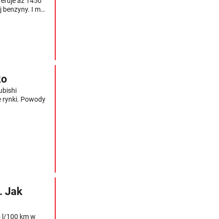
eruje aż 1450
j benzyny. I ma
ko
ubishi
e rynki. Powody
. Jak
5 l/100 km w