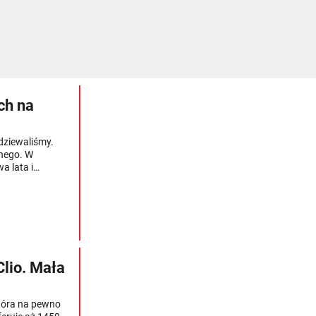
ch na
odziewaliśmy.
znego. W
a lata i
astaliśmy. Chcąc
kładnie je
zych testach
Clio. Mała
która na pewno