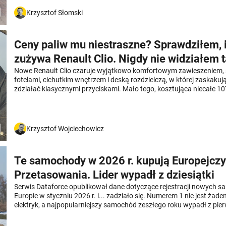
Krzysztof Słomski
Ceny paliw mu niestraszne? Sprawdziłem, i
zużywa Renault Clio. Nigdy nie widziałem 
wyniku
Nowe Renault Clio czaruje wyjątkowo komfortowym zawieszeniem,
fotelami, cichutkim wnętrzem i deską rozdzielczą, w której zaskak
zdziałać klasycznymi przyciskami. Mało tego, kosztująca niecałe 107
odmiana hybrydowa zaskakuje temperamentem. Gdyby jeszcze zuży
do przyjęcia, to mielibyśmy jedno z najlepszych aut w tej klasie ceno
Postanowiłem to sprawdzić. Przyznam się, że na mojej zwyczajowej 
widziałem takiego wyniku.
Krzysztof Wojciechowicz
Te samochody w 2026 r. kupują Europejczy
Przetasowania. Lider wypadł z dziesiątki
Serwis Dataforce opublikował dane dotyczące rejestracji nowych
Europie w styczniu 2026 r. i... zadziało się. Numerem 1 nie jest żade
elektryk, a najpopularniejszy samochód zeszłego roku wypadł z pierw
Rok zaczął się bardzo ciekawie.