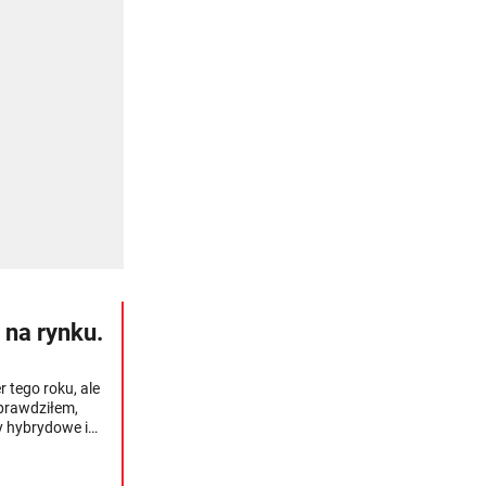
na rynku.
 tego roku, ale
prawdziłem,
y hybrydowe i