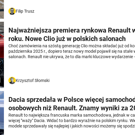
Filip Trusz
Najważniejsza premiera rynkowa Renault 
roku. Nowe Clio już w polskich salonach
Choć zamówienia na szóstą generację Clio można składać już od k
października 2025 r., dopiero teraz nowy model pojawił się na stałe 
salonach. Renault nie ukrywa, że to dla marki kluczowe wydarzenie –
pozostaje jednym z filarów sprzedaży. To jedna z najbardziej wycz
premier tego roku, która ma szansę zamieszać na rynku miejskich 
Krzysztof Słomski
Dacia sprzedała w Polsce więcej samocho
osobowych niż Renault. Znamy wyniki za 20
Renault to największa francuska marka samochodowa, jednak w cał
więcej "waży" Dacia. Widać to bardzo wyraźnie na polskim rynku. Wi
modele sprzedawały się najlepiej i jakich nowości możemy się spod
najbliższym czasie.