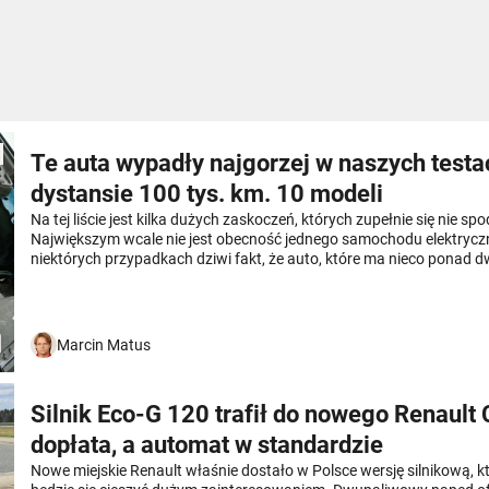
Te auta wypadły najgorzej w naszych testa
dystansie 100 tys. km. 10 modeli
Na tej liście jest kilka dużych zaskoczeń, których zupełnie się nie sp
Największym wcale nie jest obecność jednego samochodu elektryc
niektórych przypadkach dziwi fakt, że auto, które ma nieco ponad dw
przejechane 100 tys. km potrafi być w takim stanie, jak ten, który z
kupić jedno z tych aut na rynku wtórnym, zastanów się dwa razy i do
sprawdź. Oto dziesięć samochodów, które wypadły najgorzej w nas
długodystansowych.
Marcin Matus
Silnik Eco-G 120 trafił do nowego Renault 
dopłata, a automat w standardzie
Nowe miejskie Renault właśnie dostało w Polsce wersję silnikową, 