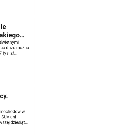
le
takiego
 świetnymi
ująco dużo można
 tys. zł
cie paliwa było
wej.
trasie nigdy nie
cy.
 samochodów w
n SUV ani
szej dziesiątki.