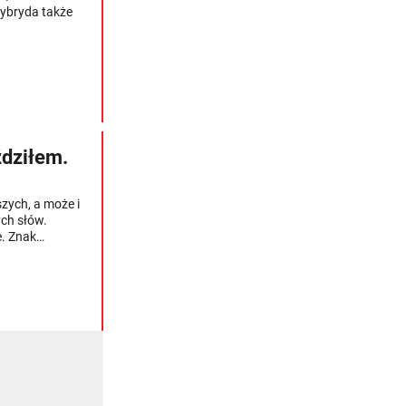
hybryda także
ździłem.
zych, a może i
ych słów.
e. Znak