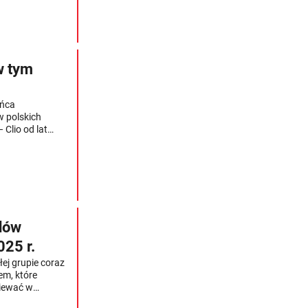
w tym
ońca
w polskich
 Clio od lat
ekiwanych
hatchbacków.
dów
25 r.
ej grupie coraz
em, które
ziewać w