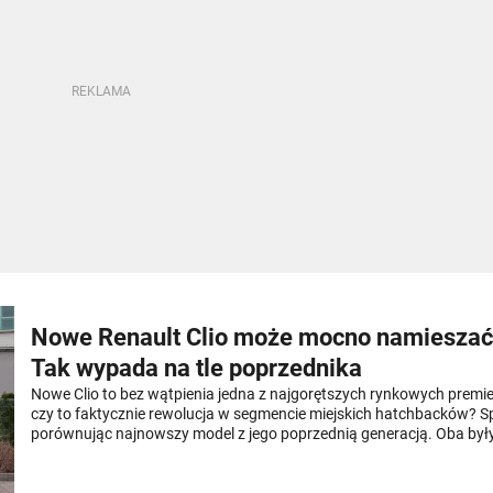
Nowe Renault Clio może mocno namieszać 
Tak wypada na tle poprzednika
Nowe Clio to bez wątpienia jedna z najgorętszych rynkowych premier
czy to faktycznie rewolucja w segmencie miejskich hatchbacków? S
porównując najnowszy model z jego poprzednią generacją. Oba był
bogato wyposażone. Żeby poczuć różnicę, trzeba mieć porównanie.