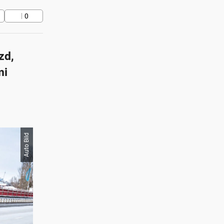
0
zd,
mi
Auto Bild