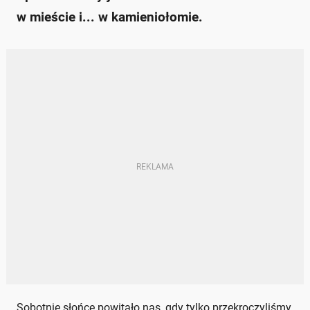
w mieście i... w kamieniołomie.
Sobotnie słońce powitało nas, gdy tylko przekroczyliśmy