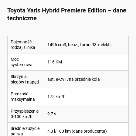
Toyota Yaris Hybrid Premiere Edition – dane
techniczne
Pojemność i
1496 cm3, benz., turbo R3 + elektr.
rodzaj silnika
Moc
116 KM
systemowa
Skrzynia
aut. e-CVT/na przednie koła
biegów i napęd
Prędkość
175 km/h
maksymalna
Przyspieszenie
9,7 s
0-100 km/h
Średnie zużycie
4,3 l/100 km (dane producenta)
paliwa