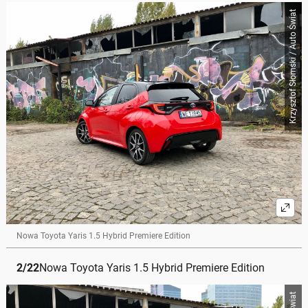
Krzysztof Słomski / Auto Świat
Nowa Toyota Yaris 1.5 Hybrid Premiere Edition
2
/
22
Nowa Toyota Yaris 1.5 Hybrid Premiere Edition