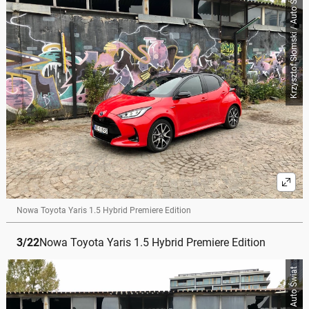
Krzysztof Słomski / Auto Świat
Nowa Toyota Yaris 1.5 Hybrid Premiere Edition
3
/
22
Nowa Toyota Yaris 1.5 Hybrid Premiere Edition