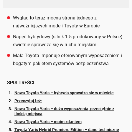
Wygląd to teraz mocna strona jednego z
najważniejszych modeli Toyoty w Europie
Napęd hybrydowy (silnik 1.5 produkowany w Polsce)
świetnie sprawdza się w ruchu miejskim
Mała Toyota imponuje oferowanym wyposażeniem i
bogatym pakietem systemów bezpieczeństwa
SPIS TREŚCI
Nowa Toyota Yaris – hybryda sprawdza się w mieście
Przeczytaj też:
Nowa Toyota Yaris – dużo wyposażenia, przeciętnie z
ilością miejsca
Nowa Toyota Yaris – moim zdaniem
Toyota Yaris Hybrid Premiere Edition – dane techniczne