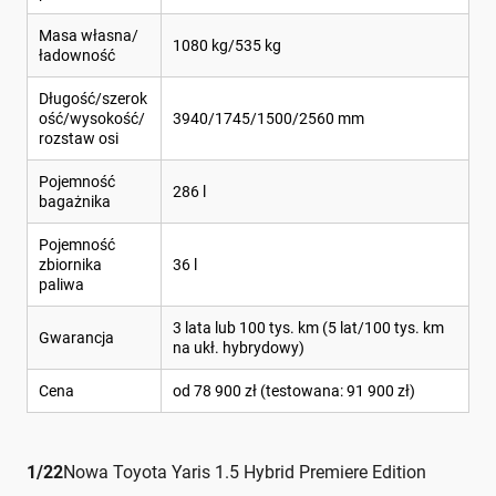
Masa własna/
1080 kg/535 kg
ładowność
Długość/szerok
ość/wysokość/
3940/1745/1500/2560 mm
rozstaw osi
Pojemność
286 l
bagażnika
Pojemność
zbiornika
36 l
paliwa
3 lata lub 100 tys. km (5 lat/100 tys. km
Gwarancja
na ukł. hybrydowy)
Cena
od 78 900 zł (testowana: 91 900 zł)
1
/
22
Nowa Toyota Yaris 1.5 Hybrid Premiere Edition