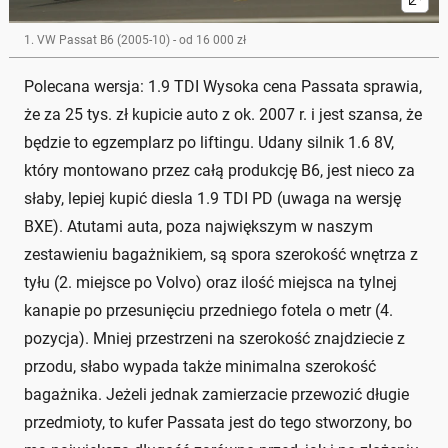
1. VW Passat B6 (2005-10) - od 16 000 zł
Polecana wersja: 1.9 TDI Wysoka cena Passata sprawia,
że za 25 tys. zł kupicie auto z ok. 2007 r. i jest szansa, że
będzie to egzemplarz po liftingu. Udany silnik 1.6 8V,
który montowano przez całą produkcję B6, jest nieco za
słaby, lepiej kupić diesla 1.9 TDI PD (uwaga na wersję
BXE). Atutami auta, poza największym w naszym
zestawieniu bagażnikiem, są spora szerokość wnętrza z
tyłu (2. miejsce po Volvo) oraz ilość miejsca na tylnej
kanapie po przesunięciu przedniego fotela o metr (4.
pozycja). Mniej przestrzeni na szerokość znajdziecie z
przodu, słabo wypada także minimalna szerokość
bagażnika. Jeżeli jednak zamierzacie przewozić długie
przedmioty, to kufer Passata jest do tego stworzony, bo