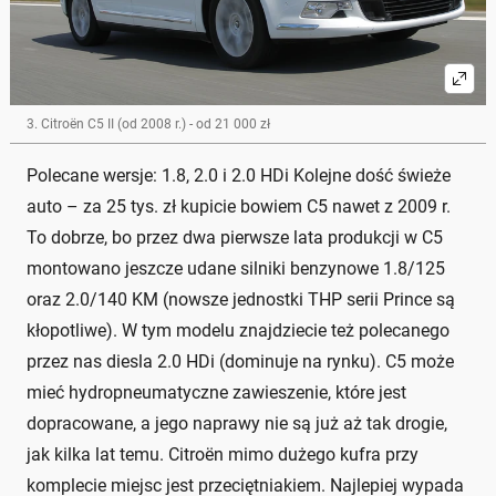
3. Citroën C5 II (od 2008 r.) - od 21 000 zł
Polecane wersje: 1.8, 2.0 i 2.0 HDi Kolejne dość świeże
auto – za 25 tys. zł kupicie bowiem C5 nawet z 2009 r.
To dobrze, bo przez dwa pierwsze lata produkcji w C5
montowano jeszcze udane silniki benzynowe 1.8/125
oraz 2.0/140 KM (nowsze jednostki THP serii Prince są
kłopotliwe). W tym modelu znajdziecie też polecanego
przez nas diesla 2.0 HDi (dominuje na rynku). C5 może
mieć hydropneumatyczne zawieszenie, które jest
dopracowane, a jego naprawy nie są już aż tak drogie,
jak kilka lat temu. Citroën mimo dużego kufra przy
komplecie miejsc jest przeciętniakiem. Najlepiej wypada