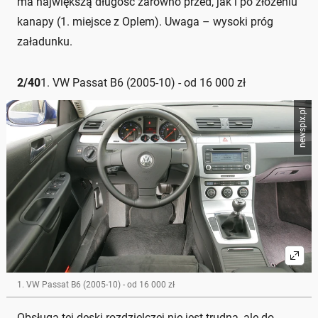
ma największą długość zarówno przed, jak i po złożeniu
kanapy (1. miejsce z Oplem). Uwaga – wysoki próg
załadunku.
2
/
40
1. VW Passat B6 (2005-10) - od 16 000 zł
newspix.pl
1. VW Passat B6 (2005-10) - od 16 000 zł
Obsługa tej deski rozdzielczej nie jest trudna, ale do