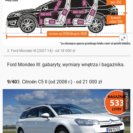
2. Ford Mondeo III (2007-14) - od 18 000 zł
Ford Mondeo III: gabaryty, wymiary wnętrza i bagażnika.
9
/
40
3. Citroën C5 II (od 2008 r.) - od 21 000 zł
newspix.pl