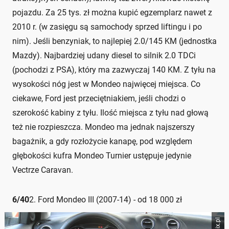
pojazdu. Za 25 tys. zł można kupić egzemplarz nawet z
2010 r. (w zasięgu są samochody sprzed liftingu i po
nim). Jeśli benzyniak, to najlepiej 2.0/145 KM (jednostka
Mazdy). Najbardziej udany diesel to silnik 2.0 TDCi
(pochodzi z PSA), który ma zazwyczaj 140 KM. Z tyłu na
wysokości nóg jest w Mondeo najwięcej miejsca. Co
ciekawe, Ford jest przeciętniakiem, jeśli chodzi o
szerokość kabiny z tyłu. Ilość miejsca z tyłu nad głową
też nie rozpieszcza. Mondeo ma jednak najszerszy
bagażnik, a gdy rozłożycie kanapę, pod względem
głębokości kufra Mondeo Turnier ustępuje jedynie
Vectrze Caravan.
6
/
40
2. Ford Mondeo III (2007-14) - od 18 000 zł