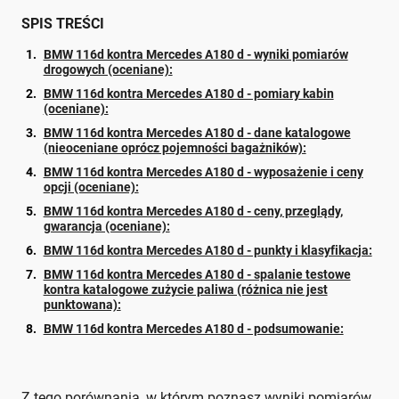
SPIS TREŚCI
BMW 116d kontra Mercedes A180 d - wyniki pomiarów
drogowych (oceniane):
BMW 116d kontra Mercedes A180 d - pomiary kabin
(oceniane):
BMW 116d kontra Mercedes A180 d - dane katalogowe
(nieoceniane oprócz pojemności bagażników):
BMW 116d kontra Mercedes A180 d - wyposażenie i ceny
opcji (oceniane):
BMW 116d kontra Mercedes A180 d - ceny, przeglądy,
gwarancja (oceniane):
BMW 116d kontra Mercedes A180 d - punkty i klasyfikacja:
BMW 116d kontra Mercedes A180 d - spalanie testowe
kontra katalogowe zużycie paliwa (różnica nie jest
punktowana):
BMW 116d kontra Mercedes A180 d - podsumowanie:
Z tego porównania, w którym poznasz wyniki pomiarów