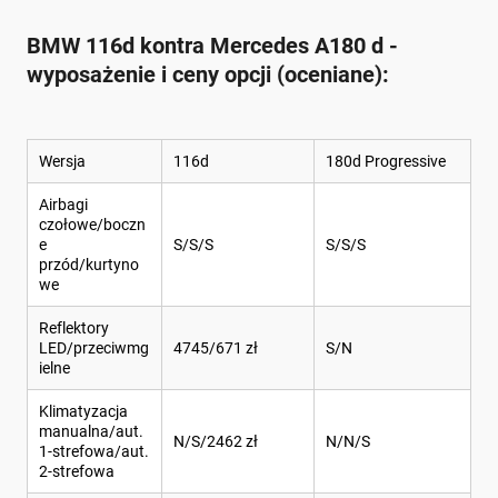
BMW 116d kontra Mercedes A180 d -
wyposażenie i ceny opcji (oceniane):
Wersja
116d
180d Progressive
Airbagi
czołowe/boczn
e
S/S/S
S/S/S
przód/kurtyno
we
Reflektory
LED/przeciwmg
4745/671 zł
S/N
ielne
Klimatyzacja
manualna/aut.
N/S/2462 zł
N/N/S
1-strefowa/aut.
2-strefowa