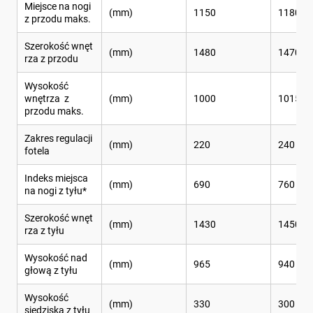
Miejsce na nogi
(mm)
1150
1180
z przodu maks.
Szerokość wnęt
(mm)
1480
1470
rza z przodu
Wysokość
wnętrza z
(mm)
1000
1015
przodu maks.
Zakres regulacji
(mm)
220
240
fotela
Indeks miejsca
(mm)
690
760
na nogi z tyłu*
Szerokość wnęt
(mm)
1430
1450
rza z tyłu
Wysokość nad
(mm)
965
940
głową z tyłu
Wysokość
(mm)
330
300
siedziska z tyłu