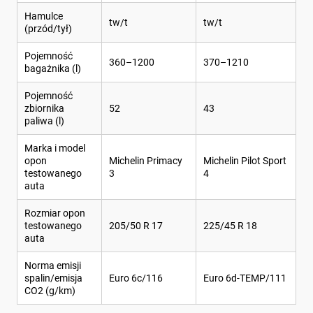
Hamulce
tw/t
tw/t
(przód/tył)
Pojemność
360–1200
370–1210
bagażnika (l)
Pojemność
zbiornika
52
43
paliwa (l)
Marka i model
opon
Michelin Primacy
Michelin Pilot Sport
testowanego
3
4
auta
Rozmiar opon
testowanego
205/50 R 17
225/45 R 18
auta
Norma emisji
spalin/emisja
Euro 6c/116
Euro 6d-TEMP/111
CO2 (g/km)