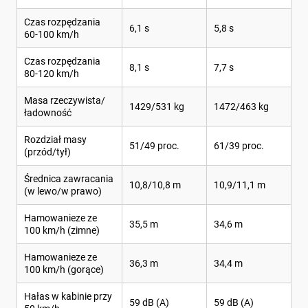
Czas rozpędzania
6,1 s
5,8 s
60-100 km/h
Czas rozpędzania
8,1 s
7,7 s
80-120 km/h
Masa rzeczywista/
1429/531 kg
1472/463 kg
ładowność
Rozdział masy
51/49 proc.
61/39 proc.
(przód/tył)
Średnica zawracania
10,8/10,8 m
10,9/11,1 m
(w lewo/w prawo)
Hamowanieze ze
35,5 m
34,6 m
100 km/h (zimne)
Hamowanieze ze
36,3 m
34,4 m
100 km/h (gorące)
Hałas w kabinie przy
59 dB (A)
59 dB (A)