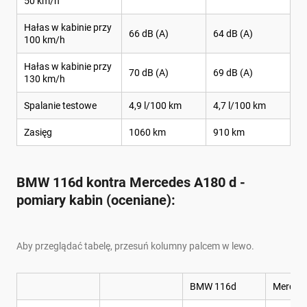
50 km/h
Hałas w kabinie przy
66 dB (A)
64 dB (A)
100 km/h
Hałas w kabinie przy
70 dB (A)
69 dB (A)
130 km/h
Spalanie testowe
4,9 l/100 km
4,7 l/100 km
Zasięg
1060 km
910 km
BMW 116d kontra Mercedes A180 d -
pomiary kabin (oceniane):
Aby przeglądać tabelę, przesuń kolumny palcem w lewo.
BMW 116d
Merced