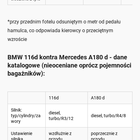
*przy przednim fotelu odsuniętym o metr od pedału
hamulca, co odpowiada kierowcy o przeciętnym
wzroście
BMW 116d kontra Mercedes A180 d - dane
katalogowe (nieoceniane oprócz pojemności
bagażników):
116d
A180 d
Silnik:
diesel,
typ/cylindry/za
diesel, turbo/R4/8
turbo/R3/12
wory
Ustawienie
wzdłużnie z
poprzecznie z
silnika
przodu
przodu