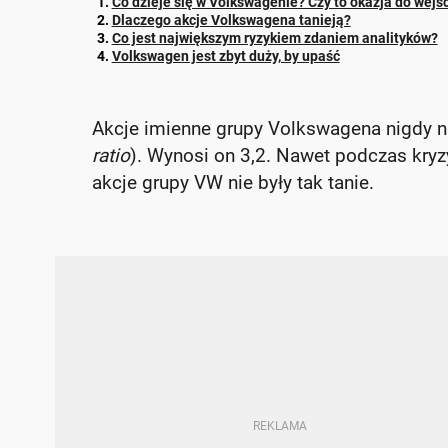
Co dzieje się w Volkswagenie? Czy to okazja do wejśc
Dlaczego akcje Volkswagena tanieją?
Co jest największym ryzykiem zdaniem analityków?
Volkswagen jest zbyt duży, by upaść
Akcje imienne grupy Volkswagena nigdy ni
ratio
). Wynosi on 3,2. Nawet podczas kryz
akcje grupy VW nie były tak tanie.