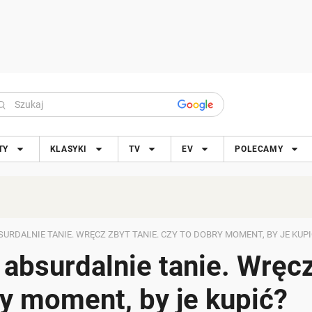
TY
KLASYKI
TV
EV
POLECAMY
RDALNIE TANIE. WRĘCZ ZBYT TANIE. CZY TO DOBRY MOMENT, BY JE KUPI
absurdalnie tanie. Wręc
ry moment, by je kupić?