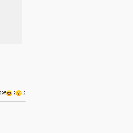
295
2
2