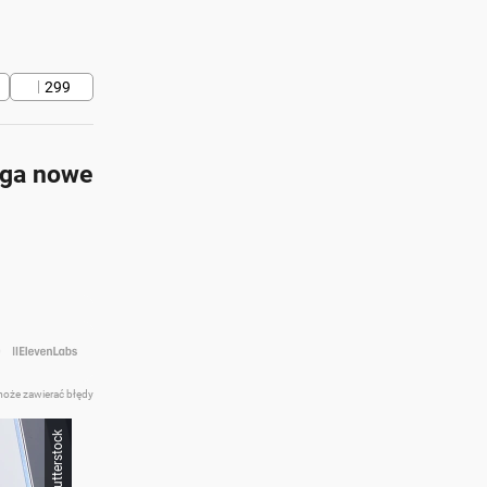
299
ąga nowe
at z AI
może zawierać błędy