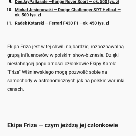
DeeJayPallaside —Range Rover Sport — ok. 500 tys. zł
Michał Jesionowski — Dodge Challenger SRT Hellcat —
ok. 500 tys. zł
Radek Kotarski — Ferrari F430 F1 —ok. 450 tys. zł
Ekipa Friza jest w tej chwili najbardziej rozpoznawalną
grupą influencerów w polskim show-biznesie. Dzięki
niesłabnącej popularności członkowie Ekipy Karola
"Friza" Wiśniewskiego mogą pozwolić sobie na
samochody w astronomicznych jak na polskie warunki
cenach.
Ekipa Friza — czym jeźdzą jej członkowie