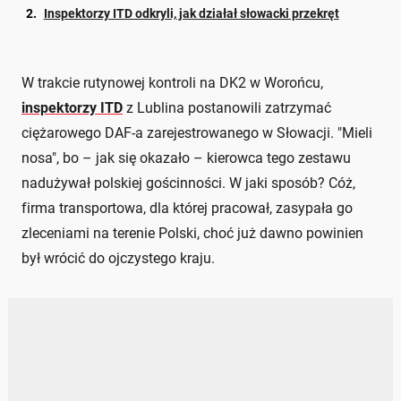
Inspektorzy ITD odkryli, jak działał słowacki przekręt
W trakcie rutynowej kontroli na DK2 w Worońcu,
inspektorzy ITD
z Lublina postanowili zatrzymać
ciężarowego DAF-a zarejestrowanego w Słowacji. "Mieli
nosa", bo – jak się okazało – kierowca tego zestawu
nadużywał polskiej gościnności. W jaki sposób? Cóż,
firma transportowa, dla której pracował, zasypała go
zleceniami na terenie Polski, choć już dawno powinien
był wrócić do ojczystego kraju.