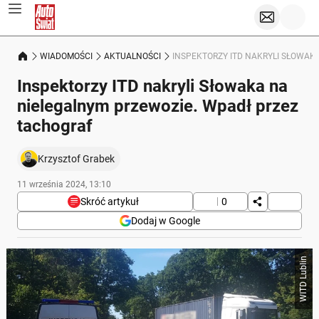
WIADOMOŚCI
AKTUALNOŚCI
INSPEKTORZY ITD NAKRYLI SŁOWAK
Inspektorzy ITD nakryli Słowaka na
nielegalnym przewozie. Wpadł przez
tachograf
Krzysztof Grabek
11 września 2024, 13:10
Skróć artykuł
0
Dodaj w Google
Poniżej streszczenie artykułu:
WITD Lublin
Skrót przygotowany przez Onet Czat z AI, może zawierać błędy.
Słowacki kierowca został zatrzymany przez polskich
inspektorów ITD za nielegalny przewóz.
Kontrola wykazała, że przewoźnik operował w