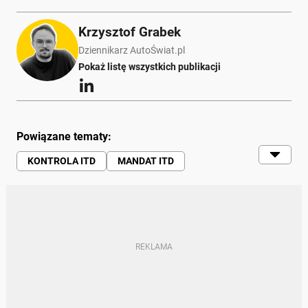
Krzysztof Grabek
Dziennikarz AutoŚwiat.pl
Pokaż listę wszystkich publikacji
Powiązane tematy:
KONTROLA ITD
MANDAT ITD
CIĘŻARÓWKI
SŁOWACJA
KARY
TRANSPORT
TIR