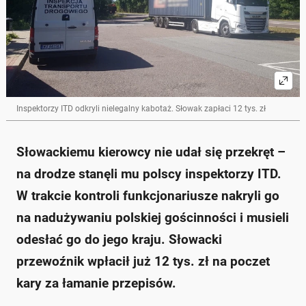
Polsce przez 16 dni, co jest naruszeniem przepisów.
Nowy tachograf ujawnił, że kierowca wykonał co
najmniej pięć przewozów kabotażowych, podczas
gdy dozwolone są tylko trzy.
Kierowca próbował ukryć dokumenty, usuwając je po
zrobieniu zdjęć, co ostatecznie doprowadziło do jego
kłopotów.
Został ukarany kwotą 12 tys. zł oraz musiał wrócić
Inspektorzy ITD odkryli nielegalny kabotaż. Słowak zapłaci 12 tys. zł
do Słowacji "na pusto".
Zapytaj o więcej Onet Czat z AI
Słowackiemu kierowcy nie udał się przekręt –
na drodze stanęli mu polscy inspektorzy ITD.
W trakcie kontroli funkcjonariusze nakryli go
na nadużywaniu polskiej gościnności i musieli
odesłać go do jego kraju. Słowacki
przewoźnik wpłacił już 12 tys. zł na poczet
kary za łamanie przepisów.