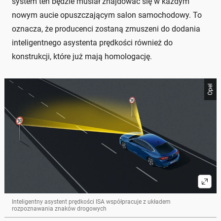
system ten będzie musiał znajdować się w każdym
nowym aucie opuszczającym salon samochodowy. To
oznacza, że producenci zostaną zmuszeni do dodania
inteligentnego asystenta prędkości również do
konstrukcji, które już mają homologację.
Opel
Inteligentny asystent prędkości ISA współpracuje z układem
rozpoznawania znaków drogowych