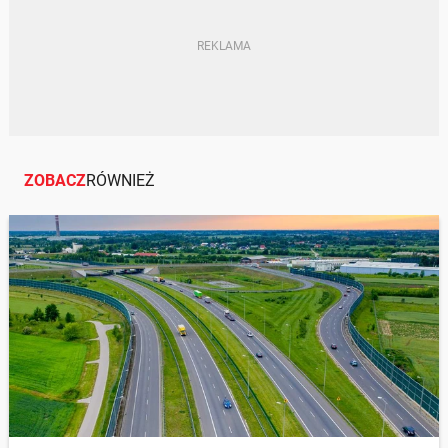
KIEROWCY
ZNAKI DROGOWE
PRĘDKOŚĆ
ZOBACZ
RÓWNIEŻ