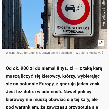
Mundofoto / Shutterstock
Wjechanie za ten znak nieuprawnionym pojazdem może słono kosztować
Od ok. 900 zł do niemal 8 tys. zł — z taką karą
muszą liczyć się kierowcy, którzy, wybierając
się na południe Europy, zignorują jeden znak.
Jest też dobra wiadomość. Nawet polscy
kierowcy nie muszą obawiać się tej kary, ale
pod warunkiem, że zawczasu przygotują się