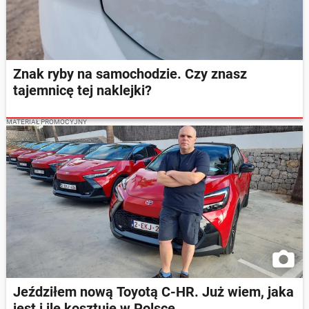
Znak ryby na samochodzie. Czy znasz
tajemnicę tej naklejki?
MATERIAŁ PROMOCYJNY
Jeździłem nową Toyotą C-HR. Już wiem, jaka
jest i ile kosztuje w Polsce