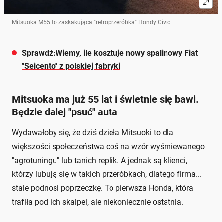
Mitsuoka M55 to zaskakująca "retroprzeróbka" Hondy Civic
Sprawdź:
Wiemy, ile kosztuje nowy spalinowy Fiat
"Seicento" z polskiej fabryki
Mitsuoka ma już 55 lat i świetnie się bawi.
Będzie dalej "psuć" auta
Wydawałoby się, że dziś dzieła Mitsuoki to dla
większości społeczeństwa coś na wzór wyśmiewanego
"agrotuningu" lub tanich replik. A jednak są klienci,
którzy lubują się w takich przeróbkach, dlatego firma...
stale podnosi poprzeczkę. To pierwsza Honda, która
trafiła pod ich skalpel, ale niekoniecznie ostatnia.