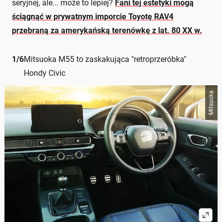
seryjnej, ale... może to lepiej?
Fani tej estetyki mogą
ściągnąć w prywatnym imporcie Toyotę RAV4
przebraną za amerykańską terenówkę z lat. 80 XX w.
1
/
6
Mitsuoka M55 to zaskakująca "retroprzeróbka"
Hondy Civic
Mitsuoka