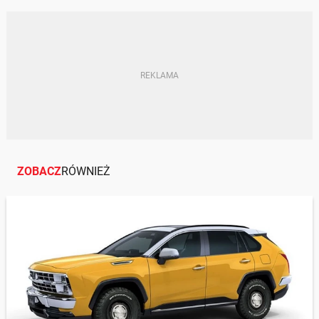
DODGE
JAPONIA
ZOBACZ
RÓWNIEŻ