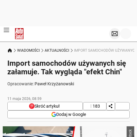
WIADOMOŚCI
AKTUALNOŚCI
IMPORT SAMOCHODÓW UŻYWANYCH S
Import samochodów używanych się
załamuje. Tak wygląda "efekt Chin"
Opracowanie:
Paweł Krzyżanowski
11 maja 2026, 08:59
Skróć artykuł
183
Dodaj w Google
Poniżej streszczenie artykułu:
Skrót przygotowany przez Onet Czat z AI, może zawierać błędy.