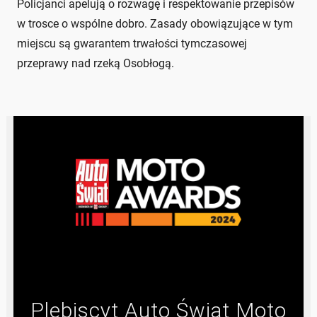
Policjanci apelują o rozwagę i respektowanie przepisów
w trosce o wspólne dobro. Zasady obowiązujące w tym
miejscu są gwarantem trwałości tymczasowej
przeprawy nad rzeką Osobłogą.