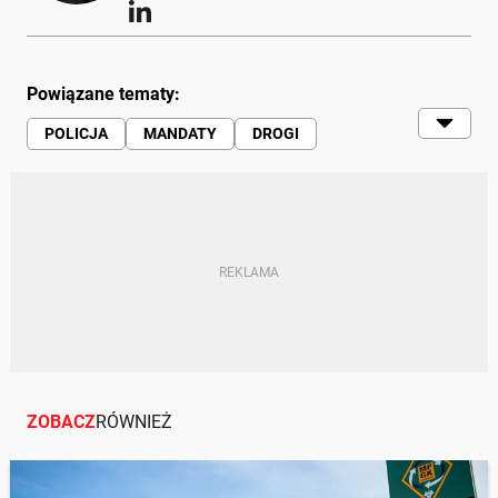
Powiązane tematy:
POLICJA
MANDATY
DROGI
KIEROWCY
SAMOCHODY | RUCH DROGOWY |
MOTORYZACJA
ZOBACZ
RÓWNIEŻ