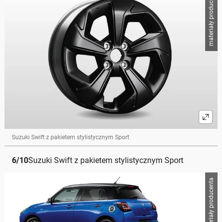
materiały producenta
Suzuki Swift z pakietem stylistycznym Sport
6
/
10
Suzuki Swift z pakietem stylistycznym Sport
materiały producenta