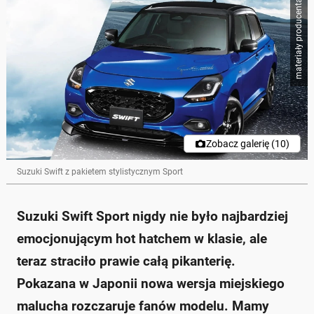
materiały producenta
Skrót przygotowany przez Onet Czat z AI, może zawierać błędy.
Nowe Suzuki Swift Sport powraca na rynek japoński,
ale nie oferuje sportowych osiągów.
Posiada silnik 1.2 o mocy 81 KM oraz maksymalnym
momencie obrotowym 109 Nm.
Nowy model ma zwiększoną stylizację, ale nie są
planowane znaczące ulepszenia mechaniczne.
Pakiet stylistyczny obejmuje frontowy splitter, progi
boczne i nakładkę na tylny zderzak w czarnym
wykończeniu.
Zobacz galerię (10)
Mówi się o pracach nad prawdziwą sportową wersją
modelu, ale brak oficjalnego potwierdzenia.
Suzuki Swift z pakietem stylistycznym Sport
Zapytaj o więcej Onet Czat z AI
Suzuki Swift Sport nigdy nie było najbardziej
emocjonującym hot hatchem w klasie, ale
teraz straciło prawie całą pikanterię.
Pokazana w Japonii nowa wersja miejskiego
malucha rozczaruje fanów modelu. Mamy