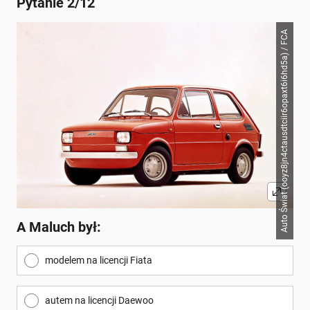
Pytanie 2/12
Auto Świat (ooyz8jn4ctausdtciir6opaxt6i6hd5a) / FCA
A Maluch był:
modelem na licencji Fiata
autem na licencji Daewoo