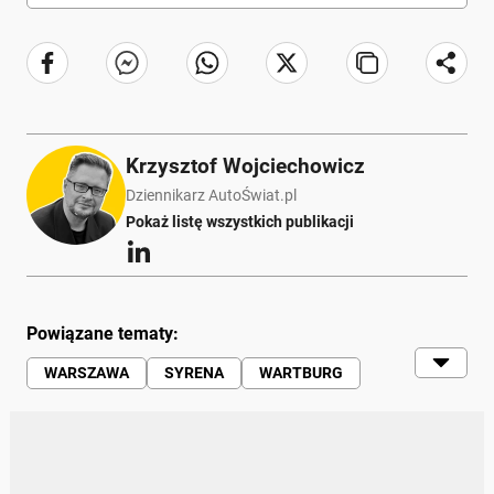
Krzysztof Wojciechowicz
Dziennikarz AutoŚwiat.pl
Pokaż listę wszystkich publikacji
Powiązane tematy:
WARSZAWA
SYRENA
WARTBURG
TRABANT
ŁADA
POLONEZ
QUIZY
PRL
FIAT