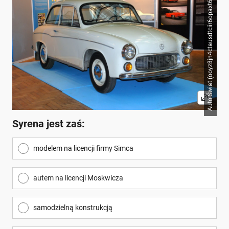
Auto Świat (ooyz8jn4ctausdtciir6opaxt6i6hd5a)
Syrena jest zaś:
modelem na licencji firmy Simca
autem na licencji Moskwicza
samodzielną konstrukcją