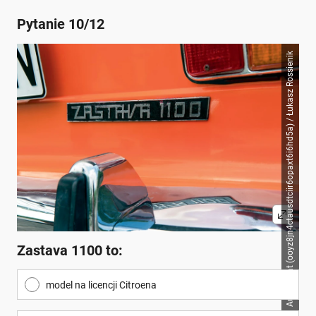
Pytanie 10/12
Auto Świat (ooyz8jn4ctausdtciir6opaxt6i6hd5a) / Łukasz Rossienik
Zastava 1100 to:
model na licencji Citroena