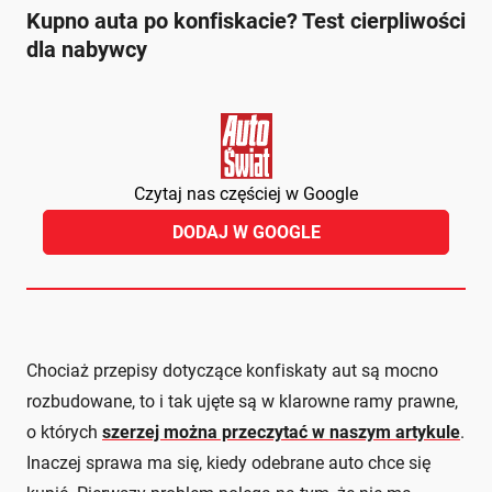
Kupno auta po konfiskacie? Test cierpliwości
dla nabywcy
Czytaj nas częściej w Google
DODAJ W GOOGLE
Chociaż przepisy dotyczące konfiskaty aut są mocno
rozbudowane, to i tak ujęte są w klarowne ramy prawne,
o których
szerzej można przeczytać w naszym artykule
.
Inaczej sprawa ma się, kiedy odebrane auto chce się