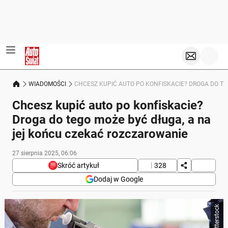
WIADOMOŚCI
CHCESZ KUPIĆ AUTO PO KONFISKACIE? DROGA DO T
Chcesz kupić auto po konfiskacie?
Droga do tego może być długa, a na
jej końcu czekać rozczarowanie
27 sierpnia 2025, 06:06
Skróć artykuł
328
Dodaj w Google
Poniżej streszczenie artykułu:
Skrót przygotowany przez Onet Czat z AI, może zawierać błędy.
Od marca 2024 r. do sierpnia 2025 r. w Polsce