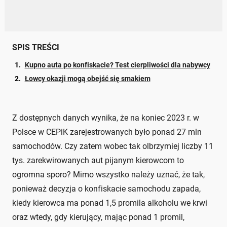
SPIS TREŚCI
Kupno auta po konfiskacie? Test cierpliwości dla nabywcy
Łowcy okazji mogą obejść się smakiem
Z dostępnych danych wynika, że na koniec 2023 r. w
Polsce w CEPiK zarejestrowanych było ponad 27 mln
samochodów. Czy zatem wobec tak olbrzymiej liczby 11
tys. zarekwirowanych aut pijanym kierowcom to
ogromna sporo? Mimo wszystko należy uznać, że tak,
ponieważ decyzja o konfiskacie samochodu zapada,
kiedy kierowca ma ponad 1,5 promila alkoholu we krwi
oraz wtedy, gdy kierujący, mając ponad 1 promil,