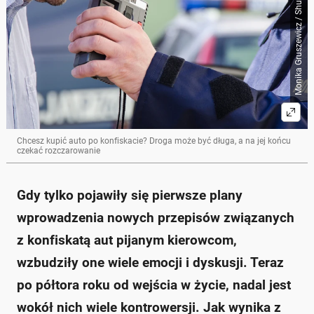
Monika Gruszewicz / Shutterstock
skonfiskowano ponad 11 tys. samochodów pijanym
kierowcom.
Konfiskata dotyczy kierowców z ponad 1,5 promila
alkoholu we krwi lub powodujących wypadek przy
ponad 1 promilu.
Sprzedaż skonfiskowanych aut odbywa się przez
urzędy skarbowe, ale brak centralnego systemu
ogłoszeń utrudnia ich wyszukiwanie.
Na aukcjach urzędów skarbowych dominują starsze
samochody z dużymi przebiegami, często
uszkodzone.
Chcesz kupić auto po konfiskacie? Droga może być długa, a na jej końcu
czekać rozczarowanie
Auta w leasingu lub wynajmie długoterminowym nie
podlegają konfiskacie, a kierowca płaci ich
równowartość jako karę.
Gdy tylko pojawiły się pierwsze plany
Zapytaj o więcej Onet Czat z AI
wprowadzenia nowych przepisów związanych
z konfiskatą aut pijanym kierowcom,
wzbudziły one wiele emocji i dyskusji. Teraz
po półtora roku od wejścia w życie, nadal jest
wokół nich wiele kontrowersji. Jak wynika z