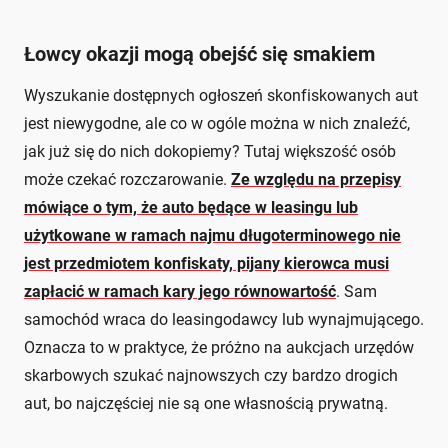
Łowcy okazji mogą obejść się smakiem
Wyszukanie dostępnych ogłoszeń skonfiskowanych aut
jest niewygodne, ale co w ogóle można w nich znaleźć,
jak już się do nich dokopiemy? Tutaj większość osób
może czekać rozczarowanie.
Ze względu na przepisy
mówiące o tym, że auto będące w leasingu lub
użytkowane w ramach najmu długoterminowego nie
jest przedmiotem konfiskaty, pijany kierowca musi
zapłacić w ramach kary jego równowartość
. Sam
samochód wraca do leasingodawcy lub wynajmującego.
Oznacza to w praktyce, że próżno na aukcjach urzędów
skarbowych szukać najnowszych czy bardzo drogich
aut, bo najczęściej nie są one własnością prywatną.