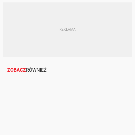
PIJANI KIEROWCY
ZOBACZ
RÓWNIEŻ