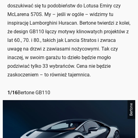
doszukiwać się tu podobieństw do Lotusa Emiry czy
McLarena 570S. My – jeśli w ogóle – widzimy tu
inspirację Lamborghini Huracan. Bertone twierdzi z kolei,
że design GB110 łączy motywy klinowatych projektów z
lat 60., 70. i 80., takich jak Lancia Stratos i zwraca
uwagę na drzwi z zawiasami nożycowymi. Tak czy
inaczej, w swoim garażu to dzieło będzie mogło
podziwiać tylko 33 wybrańców. Cena nie będzie
zaskoczeniem – to również tajemnica.
1
/
16
Bertone GB110
Bertone