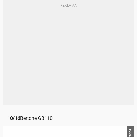
10
/
16
Bertone GB110
Bertone