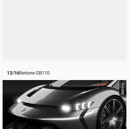
13
/
16
Bertone GB110
Bertone