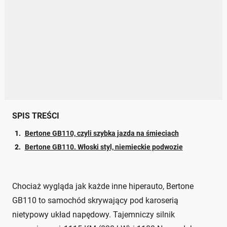
SPIS TREŚCI
Bertone GB110, czyli szybka jazda na śmieciach
Bertone GB110. Włoski styl, niemieckie podwozie
Chociaż wygląda jak każde inne hiperauto, Bertone
GB110 to samochód skrywający pod karoserią
nietypowy układ napędowy. Tajemniczy silnik