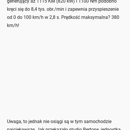
generujący aż 1115 KM (820 kW) i 1100 Nm podobno
kręci się do 8,4 tys. obr./min i zapewnia przyspieszenie
od 0 do 100 km/h w 2,8 s. Prędkość maksymalna? 380
km/h!
Uwaga, to jednak nie osiągi są w tym samochodzie
najciekawsze. Jak przekazało studio Bertone, jednostka