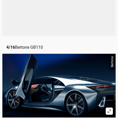
4
/
16
Bertone GB110
Bertone