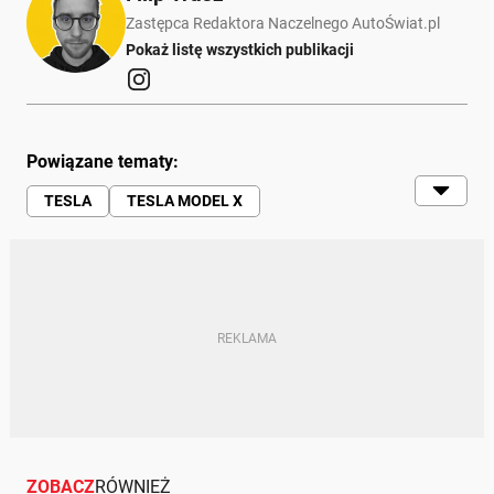
Zastępca Redaktora Naczelnego AutoŚwiat.pl
Pokaż listę wszystkich publikacji
Powiązane tematy:
TESLA
TESLA MODEL X
TESLA MODEL Y
SUV
ELEKTRYK
ZOBACZ
RÓWNIEŻ