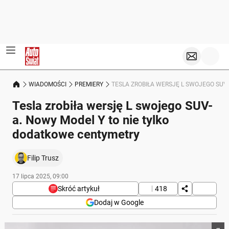
WIADOMOŚCI
PREMIERY
TESLA ZROBIŁA WERSJĘ L SWOJEGO SUV
Tesla zrobiła wersję L swojego SUV-
a. Nowy Model Y to nie tylko
dodatkowe centymetry
Filip Trusz
17 lipca 2025, 09:00
Skróć artykuł
418
Dodaj w Google
Poniżej streszczenie artykułu: