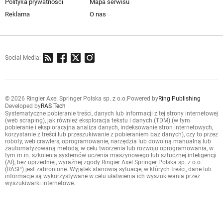
Polityka prywatności
Mapa serwisu
Reklama
O nas
Social Media:
© 2026 Ringier Axel Springer Polska sp. z o.o.
Powered by
Ring Publishing
Developed by
RAS Tech
Systematyczne pobieranie treści, danych lub informacji z tej strony internetowej
(web scraping), jak również eksploracja tekstu i danych (TDM) (w tym
pobieranie i eksploracyjna analiza danych, indeksowanie stron internetowych,
korzystanie z treści lub przeszukiwanie z pobieraniem baz danych), czy to przez
roboty, web crawlers, oprogramowanie, narzędzia lub dowolną manualną lub
zautomatyzowaną metodą, w celu tworzenia lub rozwoju oprogramowania, w
tym m.in. szkolenia systemów uczenia maszynowego lub sztucznej inteligencji
(AI), bez uprzedniej, wyraźnej zgody Ringier Axel Springer Polska sp. z o.o.
(RASP) jest zabronione. Wyjątek stanowią sytuacje, w których treści, dane lub
informacje są wykorzystywane w celu ułatwienia ich wyszukiwania przez
wyszukiwarki internetowe.