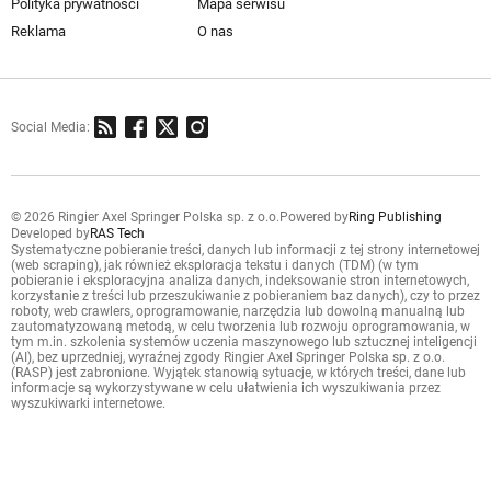
Polityka prywatności
Mapa serwisu
Reklama
O nas
Social Media:
© 2026 Ringier Axel Springer Polska sp. z o.o.
Powered by
Ring Publishing
Developed by
RAS Tech
Systematyczne pobieranie treści, danych lub informacji z tej strony internetowej
(web scraping), jak również eksploracja tekstu i danych (TDM) (w tym
pobieranie i eksploracyjna analiza danych, indeksowanie stron internetowych,
korzystanie z treści lub przeszukiwanie z pobieraniem baz danych), czy to przez
roboty, web crawlers, oprogramowanie, narzędzia lub dowolną manualną lub
zautomatyzowaną metodą, w celu tworzenia lub rozwoju oprogramowania, w
tym m.in. szkolenia systemów uczenia maszynowego lub sztucznej inteligencji
(AI), bez uprzedniej, wyraźnej zgody Ringier Axel Springer Polska sp. z o.o.
(RASP) jest zabronione. Wyjątek stanowią sytuacje, w których treści, dane lub
informacje są wykorzystywane w celu ułatwienia ich wyszukiwania przez
wyszukiwarki internetowe.