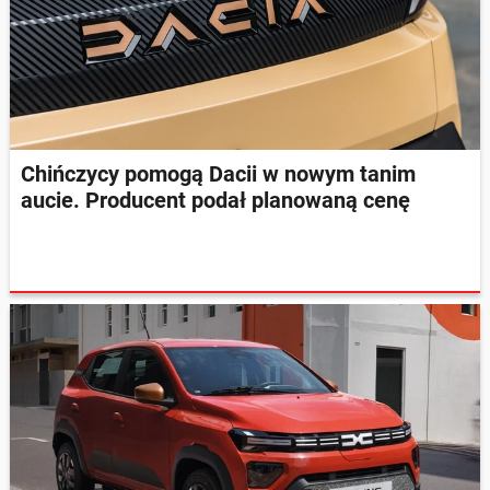
Chińczycy pomogą Dacii w nowym tanim
aucie. Producent podał planowaną cenę