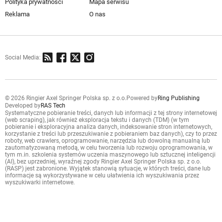
Polityka prywatności
Mapa serwisu
Reklama
O nas
Social Media:
© 2026 Ringier Axel Springer Polska sp. z o.o.
Powered by
Ring Publishing
Developed by
RAS Tech
Systematyczne pobieranie treści, danych lub informacji z tej strony internetowej
(web scraping), jak również eksploracja tekstu i danych (TDM) (w tym
pobieranie i eksploracyjna analiza danych, indeksowanie stron internetowych,
korzystanie z treści lub przeszukiwanie z pobieraniem baz danych), czy to przez
roboty, web crawlers, oprogramowanie, narzędzia lub dowolną manualną lub
zautomatyzowaną metodą, w celu tworzenia lub rozwoju oprogramowania, w
tym m.in. szkolenia systemów uczenia maszynowego lub sztucznej inteligencji
(AI), bez uprzedniej, wyraźnej zgody Ringier Axel Springer Polska sp. z o.o.
(RASP) jest zabronione. Wyjątek stanowią sytuacje, w których treści, dane lub
informacje są wykorzystywane w celu ułatwienia ich wyszukiwania przez
wyszukiwarki internetowe.