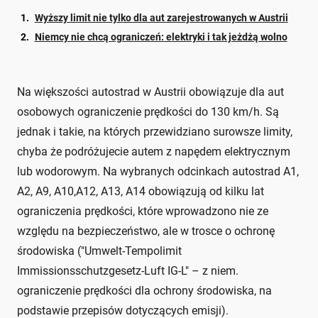
Wyższy limit nie tylko dla aut zarejestrowanych w Austrii
Niemcy nie chcą ograniczeń: elektryki i tak jeżdżą wolno
Na większości autostrad w Austrii obowiązuje dla aut
osobowych ograniczenie prędkości do 130 km/h. Są
jednak i takie, na których przewidziano surowsze limity,
chyba że podróżujecie autem z napędem elektrycznym
lub wodorowym. Na wybranych odcinkach autostrad A1,
A2, A9, A10,A12, A13, A14 obowiązują od kilku lat
ograniczenia prędkości, które wprowadzono nie ze
względu na bezpieczeństwo, ale w trosce o ochronę
środowiska ("Umwelt-Tempolimit
Immissionsschutzgesetz-Luft IG-L" – z niem.
ograniczenie prędkości dla ochrony środowiska, na
podstawie przepisów dotyczących emisji).