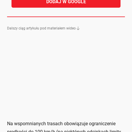
DODAJ W GOOGLE
Dalszy ciąg artykułu pod materiałem wideo
Na wspomnianych trasach obowiązuje ograniczenie
prędkości do 100 km/h (na niektórych odcinkach limity