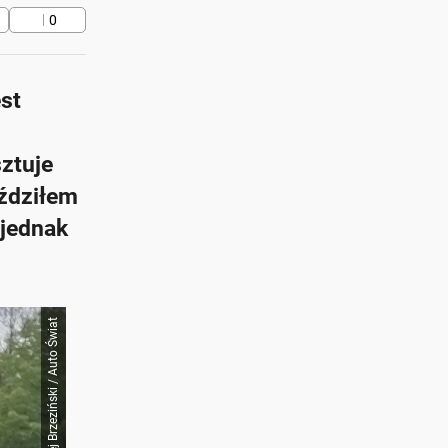
0
st
sztuje
eździłem
 jednak
Maciej Brzeziński / Auto Świat