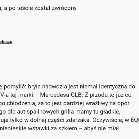
 a po teście został zwrócony
eluszu
ię pomylić: bryła nadwozia jest niemal identyczna do
-a tej marki – Mercedesa GLB. Z przodu to już co
o chłodzenia, za to jest bardziej wrażliwy na opór
o dla aut spalinowych grilla mamy tu gładkie,
uje tylko w dolnej części zderzaka. Oczywiście, w E
ż niebieskie wstawki za szkłem – abyś nie miał