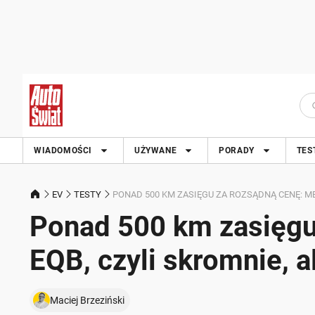
WIADOMOŚCI
UŻYWANE
PORADY
TES
EV
TESTY
PONAD 500 KM ZASIĘGU ZA ROZSĄDNĄ CENĘ: ME
Ponad 500 km zasięgu
EQB, czyli skromnie, a
Maciej Brzeziński