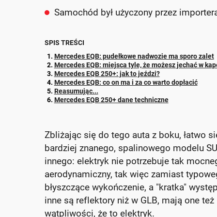
Samochód był użyczony przez importera,
SPIS TREŚCI
Mercedes EQB: pudełkowe nadwozie ma sporo zalet
Mercedes EQB: miejsca tyle, że możesz jechać w kap
Mercedes EQB 250+: jak to jeździ?
Mercedes EQB: co on ma i za co warto dopłacić
Reasumując...
Mercedes EQB 250+ dane techniczne
Zbliżając się do tego auta z boku, łatwo s
bardziej znanego, spalinowego modelu SUV
innego: elektryk nie potrzebuje tak mocneg
aerodynamiczny, tak więc zamiast typoweg
błyszczące wykończenie, a "kratka" występ
inne są reflektory niż w GLB, mają one te
wątpliwości, że to elektryk.