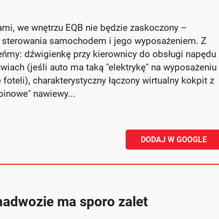
sami, we wnętrzu EQB nie będzie zaskoczony –
t sterowania samochodem i jego wyposażeniem. Z
eńmy: dźwigienkę przy kierownicy do obsługi napędu
rzwiach (jeśli auto ma taką "elektrykę" na wyposażeniu
oteli), charakterystyczny łączony wirtualny kokpit z
binowe" nawiewy...
DODAJ W GOOGLE
adwozie ma sporo zalet