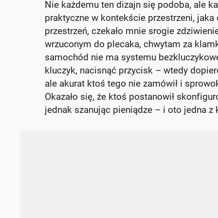
Nie każdemu ten dizajn się podoba, ale k
praktyczne w kontekście przestrzeni, jak
przestrzeń, czekało mnie srogie zdziwien
wrzuconym do plecaka, chwytam za klamkę, sz
samochód nie ma systemu bezkluczykowego
kluczyk, nacisnąć przycisk – wtedy dopier
ale akurat ktoś tego nie zamówił i sprow
Okazało się, że ktoś postanowił skonfigu
jednak szanując pieniądze – i oto jedna z