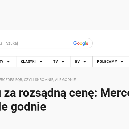
TY
KLASYKI
TV
EV
POLECAMY
RCEDES EQB, CZYLI SKROMNIE, ALE GODNIE
 za rozsądną cenę: Mer
le godnie