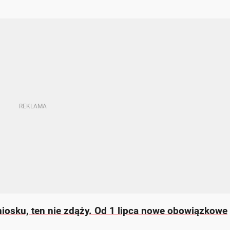
niosku, ten nie zdąży. Od 1 lipca nowe obowiązkowe