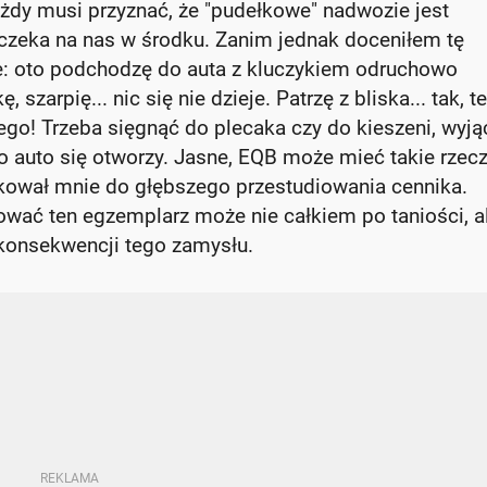
ażdy musi przyznać, że "pudełkowe" nadwozie jest
a czeka na nas w środku. Zanim jednak doceniłem tę
ie: oto podchodzę do auta z kluczykiem odruchowo
arpię... nic się nie dzieje. Patrzę z bliska... tak, t
! Trzeba sięgnąć do plecaka czy do kieszeni, wyją
o auto się otworzy. Jasne, EQB może mieć takie rzecz
okował mnie do głębszego przestudiowania cennika.
rować ten egzemplarz może nie całkiem po taniości, a
 konsekwencji tego zamysłu.