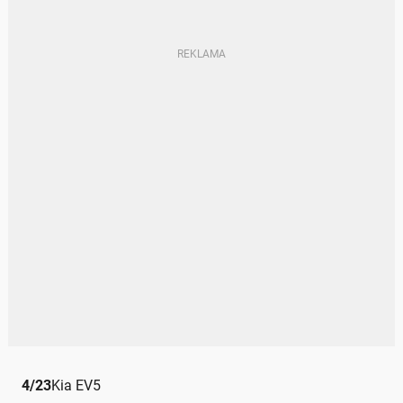
4
/
23
Kia EV5