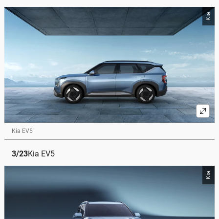
Kia
Kia EV5
3
/
23
Kia EV5
Kia