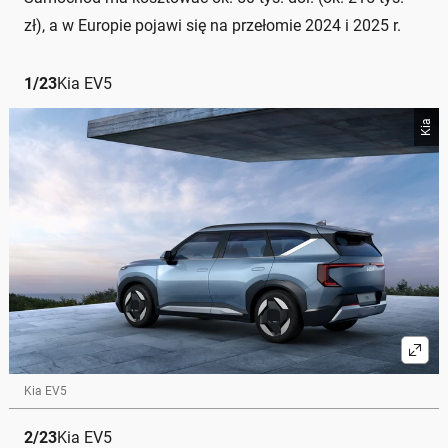
zł), a w Europie pojawi się na przełomie 2024 i 2025 r.
1
/
23
Kia EV5
Kia
Kia EV5
2
/
23
Kia EV5