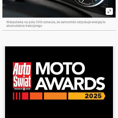
Wskazówka na polu CHG oznacza, że samochód odzyskuje energię to
akumulatora trakcyjnego