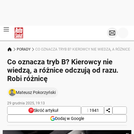
PORADY
CO OZNACZA TRYB B? KIEROWCY NIE WIEDZĄ, A RÓŻNICE O
Co oznacza tryb B? Kierowcy nie
wiedzą, a różnice odczują od razu.
Robi różnicę
Mateusz Pokorzyński
29 grudnia 2025, 19:13
Skróć artykuł
1941
Dodaj w Google
Poniżej streszczenie artykułu: