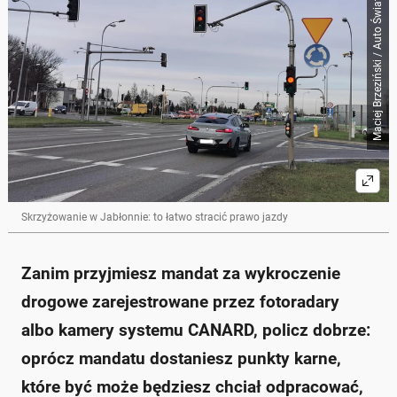
Maciej Brzeziński / Auto Świat
Skrót przygotowany przez Onet Czat z AI, może zawierać błędy.
GITD umożliwia kierowcom opłacenie mandatu bez
punktów karnych, oferując wyższą kwotę mandatu.
Kierowca ma trzy opcje: przyjęcie mandatu z
punktami, wskazanie innej osoby jako prowadzącego
lub niewskazanie kierującego.
Przykład: Pan Marcin zapłacił 1 000 zł za
niewskazanie kierującego, unikając 15 punktów
karnych.
Kurs reedukacyjny kosztuje około 1 000 zł i pozwala
na usunięcie tylko sześciu punktów.
GITD zachęca do korzystania z tej opcji, aby unikać
Skrzyżowanie w Jabłonnie: to łatwo stracić prawo jazdy
spraw sądowych.
Zapytaj o więcej Onet Czat z AI
Zanim przyjmiesz mandat za wykroczenie
drogowe zarejestrowane przez fotoradary
albo kamery systemu CANARD, policz dobrze:
oprócz mandatu dostaniesz punkty karne,
które być może będziesz chciał odpracować,