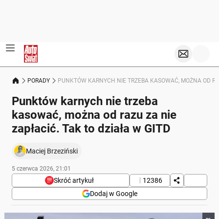
PORADY
PUNKTÓW KARNYCH NIE TRZEBA KASOWAĆ, MOŻNA OD RAZU
Punktów karnych nie trzeba
kasować, można od razu za nie
zapłacić. Tak to działa w GITD
Maciej Brzeziński
5 czerwca 2026, 21:01
Skróć artykuł
12386
Dodaj w Google
Poniżej streszczenie artykułu: