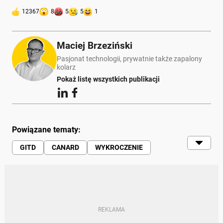
12367
8
5
5
1
Maciej Brzeziński
Pasjonat technologii, prywatnie także zapalony
kolarz
Pokaż listę wszystkich publikacji
Powiązane tematy:
GITD
CANARD
WYKROCZENIE
PUNKTY KARNE
TARYFIKATOR MANDATÓW I TABELA PUNKTÓW
TARYFIKATOR I PUNKTY KARNE
JAK SKASOWAĆ PUNKTY KARNE