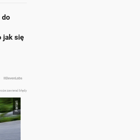
 do
 jak się
.
może zawierać błędy
Ferrari