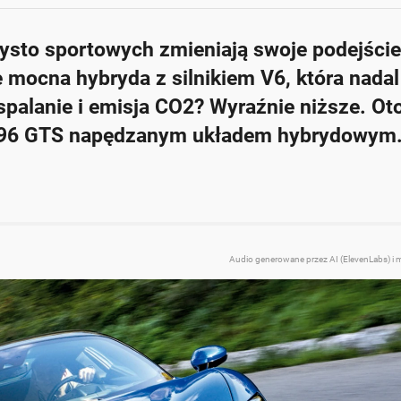
sto sportowych zmieniają swoje podejście
 mocna hybryda z silnikiem V6, która nadal
palanie i emisja CO2? Wyraźnie niższe. Oto
i 296 GTS napędzanym układem hybrydowym
Audio generowane przez AI (ElevenLabs) i 