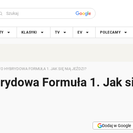
TY
KLASYKI
TV
EV
POLECAMY
TO HYBRYDOWA FORMUŁA 1. JAK SIĘ NIĄ JEŹDZI?
brydowa Formuła 1. Jak s
Dodaj w Google