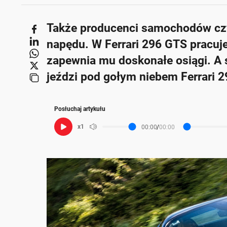
Także producenci samochodów czy
napędu. W Ferrari 296 GTS pracuje
zapewnia mu doskonałe osiągi. A s
jeździ pod gołym niebem Ferrar
Posłuchaj artykułu
x1
00:00
/
00:00