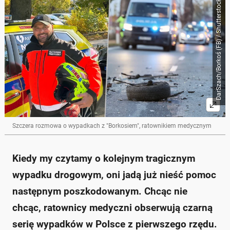
DarSzach/Borkoś (FB) / Shutterstock
Szczera rozmowa o wypadkach z "Borkosiem", ratownikiem medycznym
Kiedy my czytamy o kolejnym tragicznym
wypadku drogowym, oni jadą już nieść pomoc
następnym poszkodowanym. Chcąc nie
chcąc, ratownicy medyczni obserwują czarną
serię wypadków w Polsce z pierwszego rzędu.