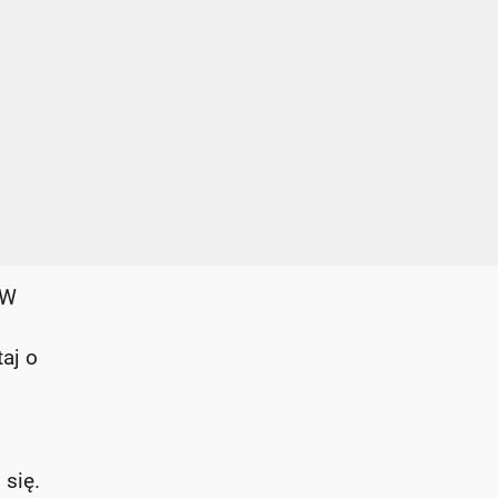
 W
aj o
się.