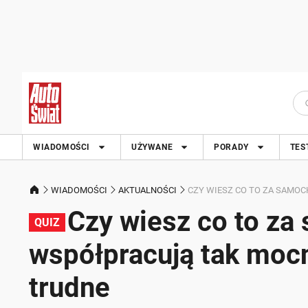
WIADOMOŚCI
UŻYWANE
PORADY
TES
WIADOMOŚCI
AKTUALNOŚCI
CZY WIESZ CO TO ZA SAMOC
Czy wiesz co to z
QUIZ
współpracują tak mocn
trudne