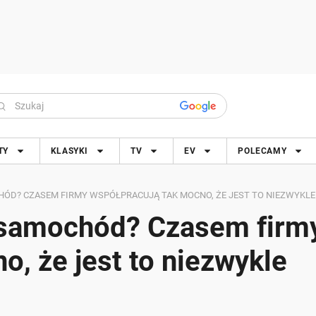
TY
KLASYKI
TV
EV
POLECAMY
HÓD? CZASEM FIRMY WSPÓŁPRACUJĄ TAK MOCNO, ŻE JEST TO NIEZWYKL
a samochód? Czasem firm
o, że jest to niezwykle