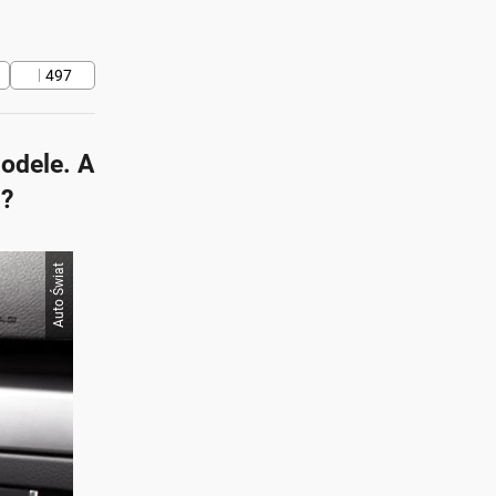
497
odele. A
i?
Auto Świat