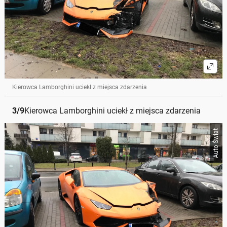
Kierowca Lamborghini uciekł z miejsca zdarzenia
3
/
9
Kierowca Lamborghini uciekł z miejsca zdarzenia
Auto Świat