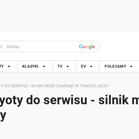
TY
KLASYKI
TV
EV
POLECAMY
TY DO SERWISU - SILNIK MOŻE ZGASNĄĆ W TRAKCIE JAZDY
oyoty do serwisu - silnik
dy