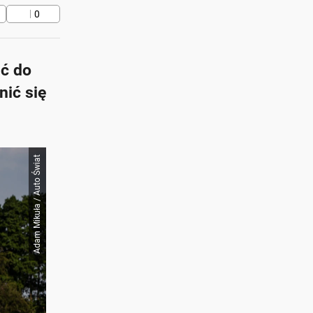
0
ić do
ić się
Adam Mikuła / Auto Świat