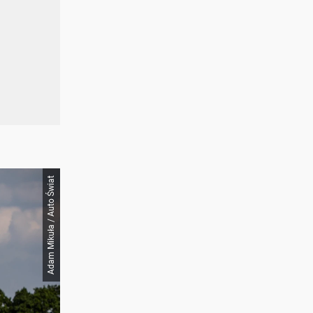
Adam Mikuła / Auto Świat