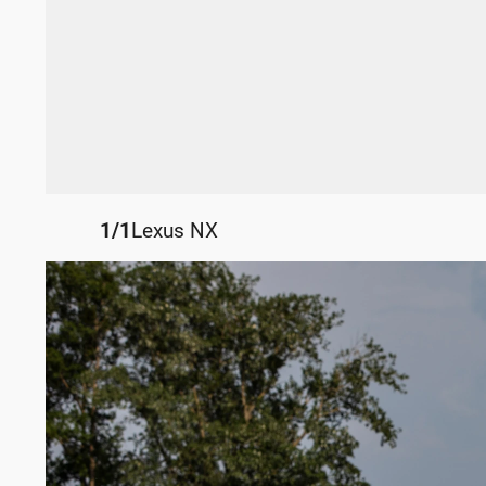
1
/
1
Lexus NX