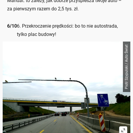
Mandat: to zależy, jak dobrze przyspiesza twoje auto –
za pierwszym razem do 2,5 tys. zł.
6
/
10
6. Przekroczenie prędkości: bo to nie autostrada,
tylko plac budowy!
Piotr Szypulski / Auto Świat