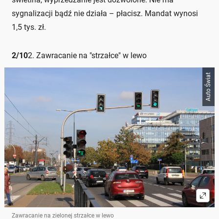
sygnalizacji bądź nie działa – płacisz. Mandat wynosi
1,5 tys. zł.
2
/
10
2. Zawracanie na "strzałce" w lewo
Auto Świat
Zawracanie na zielonej strzałce w lewo