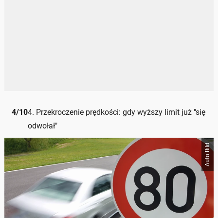
4
/
10
4. Przekroczenie prędkości: gdy wyższy limit już "się
odwołał"
Auto Bild