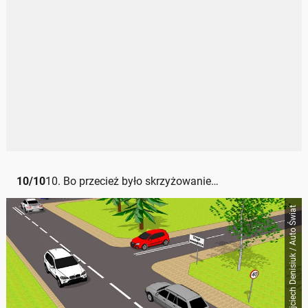
10
/
10
10. Bo przecież było skrzyżowanie…
Wojciech Denisiuk / Auto Świat