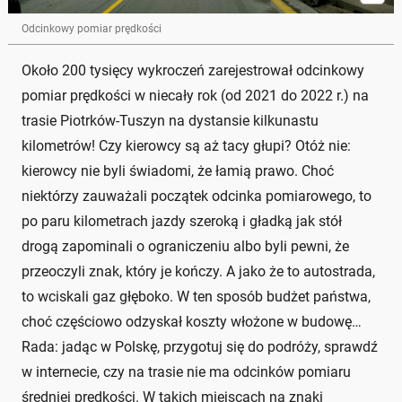
Odcinkowy pomiar prędkości
Około 200 tysięcy wykroczeń zarejestrował odcinkowy
pomiar prędkości w niecały rok (od 2021 do 2022 r.) na
trasie Piotrków-Tuszyn na dystansie kilkunastu
kilometrów! Czy kierowcy są aż tacy głupi? Otóż nie:
kierowcy nie byli świadomi, że łamią prawo. Choć
niektórzy zauważali początek odcinka pomiarowego, to
po paru kilometrach jazdy szeroką i gładką jak stół
drogą zapominali o ograniczeniu albo byli pewni, że
przeoczyli znak, który je kończy. A jako że to autostrada,
to wciskali gaz głęboko. W ten sposób budżet państwa,
choć częściowo odzyskał koszty włożone w budowę…
Rada: jadąc w Polskę, przygotuj się do podróży, sprawdź
w internecie, czy na trasie nie ma odcinków pomiaru
średniej prędkości. W takich miejscach na znaki