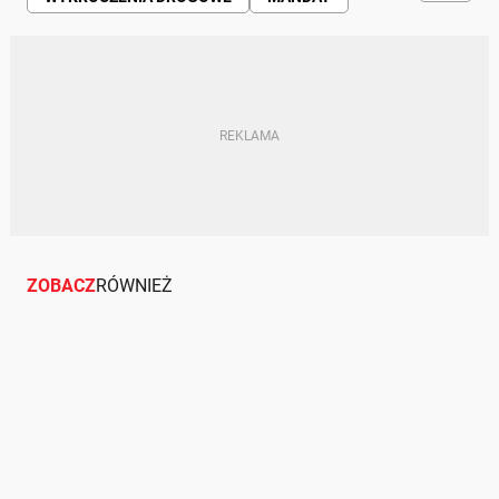
MANDAT KARNY
WYPRZEDZANIE
PRĘDKOŚĆ
AUTOSTRADA
ODCINKOWY POMIAR PRĘDKOŚCI
KIEROWCY
RUCH DROGOWY
POLICJA
ZOBACZ
RÓWNIEŻ