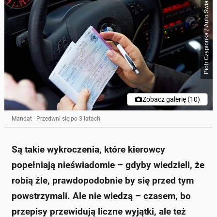
Piotr Czypionka / Auto Świat
Zobacz galerię (10)
Mandat - Przedwni się po 3 latach
Są takie wykroczenia, które kierowcy
popełniają nieświadomie – gdyby wiedzieli, że
robią źle, prawdopodobnie by się przed tym
powstrzymali. Ale nie wiedzą – czasem, bo
przepisy przewidują liczne wyjątki, ale też