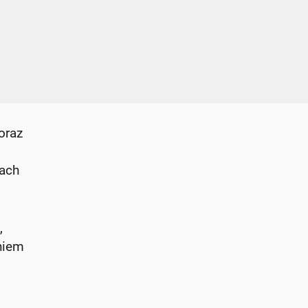
oraz
iach
,
niem