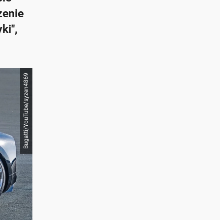
zenie
ki",
Bugatti/YouTube/syzen4869