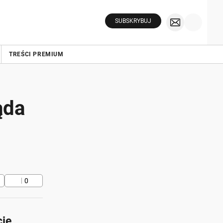
SUBSKRYBUJ
TREŚCI PREMIUM
ąda
0
cie