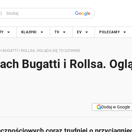
TY
KLASYKI
TV
EV
POLECAMY
 BUGATTI I ROLLSA. OGLĄDA SIĘ TO DZIWNIE
ach Bugatti i Rollsa. Ogl
Dodaj w Google
cznościowych coraz trudniej o przyciągnię