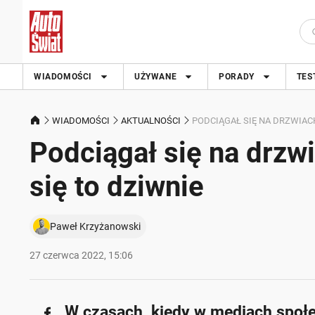
WIADOMOŚCI
UŻYWANE
PORADY
TES
WIADOMOŚCI
AKTUALNOŚCI
PODCIĄGAŁ SIĘ NA DRZWIACH
Podciągał się na drzwi
się to dziwnie
Paweł Krzyżanowski
27 czerwca 2022, 15:06
W czasach, kiedy w mediach społe