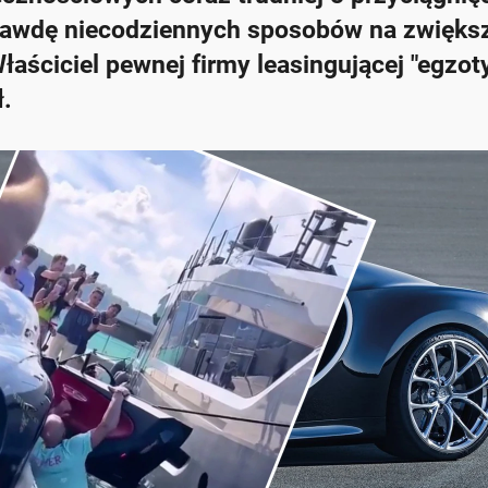
prawdę niecodziennych sposobów na zwięks
łaściciel pewnej firmy leasingującej "egzoty
.