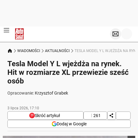
WIADOMOŚCI
AKTUALNOŚCI
TESLA MODEL Y L WJEŻDŻA NA RYNE
Tesla Model Y L wjeżdża na rynek.
Hit w rozmiarze XL przewiezie sześć
osób
Opracowanie:
Krzysztof Grabek
3 lipca 2026, 17:10
Skróć artykuł
261
Dodaj w Google