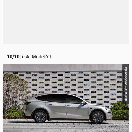
10
/
10
Tesla Model Y L
materiały producenta