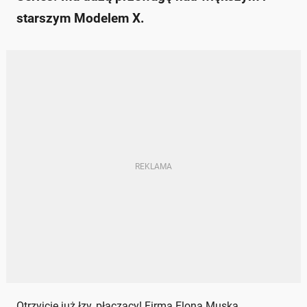
starszym Modelem X.
Otrzyjcie już łzy, płaczący! Firma Elona Muska