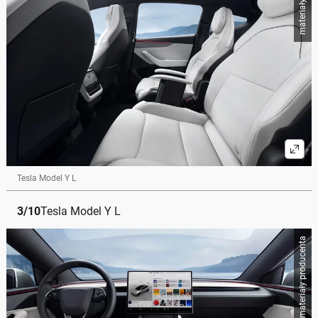
Tesla Model Y L
3
/
10
Tesla Model Y L
materiały producenta