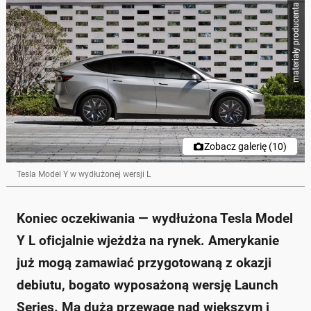
Poniżej streszczenie artykułu:
materiały producenta
Skrót przygotowany przez Onet Czat z AI, może zawierać błędy.
Tesla Model Y L wchodzi na rynek jako wydłużona
wersja, zdolna przewieźć sześć osób.
Auto ma zwiększony rozstaw osi o 150 mm, co daje
3040 mm, a jego całkowita długość to 4968 mm.
Pojemność bagażnika wynosi 2520 l po złożeniu
siedzeń, co stanowi wzrost o 425 l w porównaniu do
standardowego Modelu Y.
Nowy model wyposażony jest w akumulator o
pojemności 88 kWh, zapewniający zasięg około 523
Zobacz galerię (10)
km.
Cena startowa w USA wynosi 61990 dolarów za
Tesla Model Y w wydłużonej wersji L
specjalną wersję Launch Series.
Zapytaj o więcej Onet Czat z AI
Koniec oczekiwania — wydłużona Tesla Model
Y L oficjalnie wjeżdża na rynek. Amerykanie
już mogą zamawiać przygotowaną z okazji
debiutu, bogato wyposażoną wersję Launch
Series. Ma dużą przewagę nad większym i