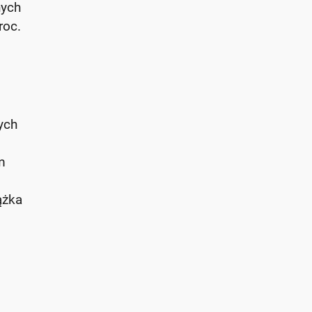
nych
roc.
ych
m
ążka