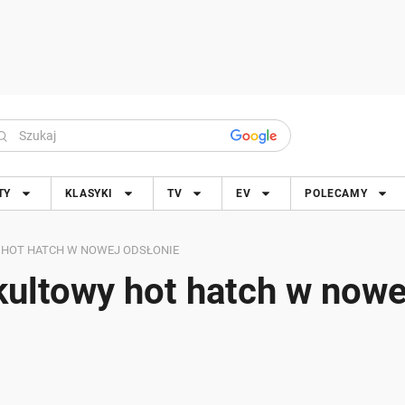
TY
KLASYKI
TV
EV
POLECAMY
Y HOT HATCH W NOWEJ ODSŁONIE
kultowy hot hatch w nowe