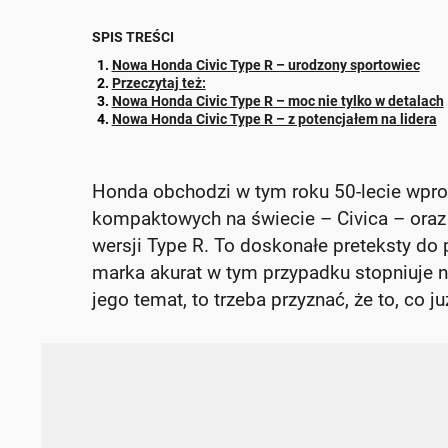
SPIS TREŚCI
Nowa Honda Civic Type R – urodzony sportowiec
Przeczytaj też:
Nowa Honda Civic Type R – moc nie tylko w detalach
Nowa Honda Civic Type R – z potencjałem na lidera
Honda obchodzi w tym roku 50-lecie wpro
kompaktowych na świecie – Civica – oraz 
wersji Type R. To doskonałe preteksty do 
marka akurat w tym przypadku stopniuje na
jego temat, to trzeba przyznać, że to, co 