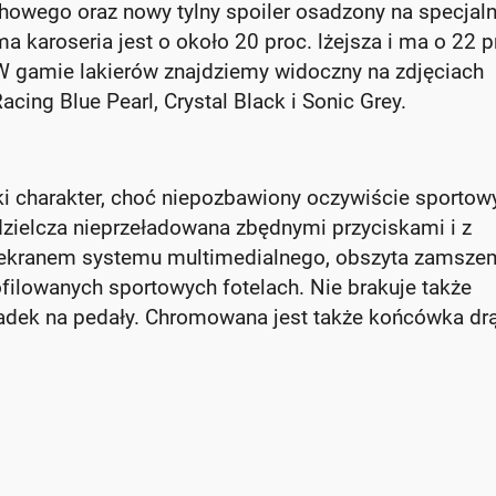
howego oraz nowy tylny spoiler osadzony na specjal
 karoseria jest o około 20 proc. lżejsza i ma o 22 p
 W gamie lakierów znajdziemy widoczny na zdjęciach
cing Blue Pearl, Crystal Black i Sonic Grey.
ki charakter, choć niepozbawiony oczywiście sportow
ielcza nieprzeładowana zbędnymi przyciskami i z
ekranem systemu multimedialnego, obszyta zamsze
ofilowanych sportowych fotelach. Nie brakuje także
adek na pedały. Chromowana jest także końcówka dr