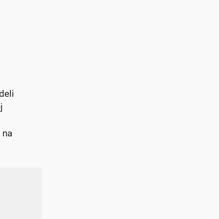
deli
j
 na