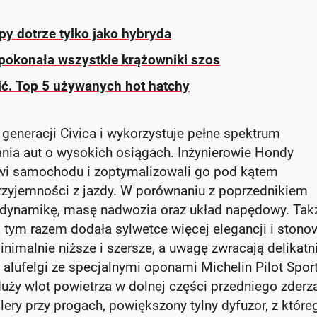
y dotrze tylko jako hybryda
a pokonała wszystkie krążowniki szos
nić. Top 5 używanych hot hatchy
 generacji Civica i wykorzystuje pełne spektrum
ia aut o wysokich osiągach. Inżynierowie Hondy
lowi samochodu i zoptymalizowali go pod kątem
rzyjemności z jazdy. W porównaniu z poprzednikiem
odynamikę, masę nadwozia oraz układ napędowy. Tak
a tym razem dodała sylwetce więcej elegancji i stono
inimalnie niższe i szersze, a uwagę zwracają delikatn
lufelgi ze specjalnymi oponami Michelin Pilot Sport
uży wlot powietrza w dolnej części przedniego zderz
ery przy progach, powiększony tylny dyfuzor, z które