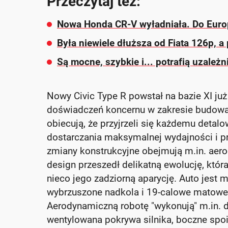
Przeczytaj też:
Nowa Honda CR-V wyładniała. Do Europ
Była niewiele dłuższa od Fiata 126p, 
Są mocne, szybkie i... potrafią uzależ
Nowy Civic Type R powstał na bazie XI już
doświadczeń koncernu w zakresie budowan
obiecują, że przyjrzeli się każdemu deta
dostarczania maksymalnej wydajności i p
zmiany konstrukcyjne obejmują m.in. aer
design przeszedł delikatną ewolucję, któr
nieco jego zadziorną aparycję. Auto jest m
wybrzuszone nadkola i 19-calowe matowe a
Aerodynamiczną robotę "wykonują" m.in. d
wentylowana pokrywa silnika, boczne spoil