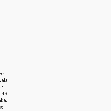
że
wała
ie
 4S.
aka,
go