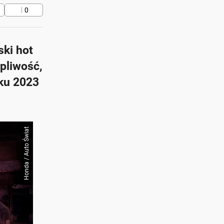
0
ski hot
rpliwość,
tku 2023
Honda / Auto Świat