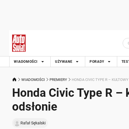
WIADOMOŚCI
UŻYWANE
PORADY
TES
WIADOMOŚCI
PREMIERY
HONDA CIVIC TYPE R – KULTOW
Honda Civic Type R – 
odsłonie
Rafał Sękalski