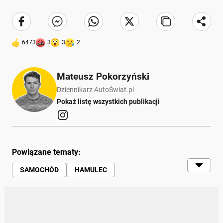
6473
3
3
2
Mateusz Pokorzyński
Dziennikarz AutoŚwiat.pl
Pokaż listę wszystkich publikacji
Powiązane tematy:
SAMOCHÓD
HAMULEC
SKRZYNIA BIEGÓW
EKSPLOATACJA
SERWISOWANIE