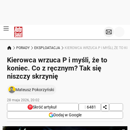
PORADY
EKSPLOATACJA
KIEROWCA WRZUCA P I MYŚLI, ŻE TO KO
Kierowca wrzuca P i myśli, że to
koniec. Co z ręcznym? Tak się
niszczy skrzynię
Mateusz Pokorzyński
28 maja 2026, 20:02
Skróć artykuł
6481
Dodaj w Google
Poniżej streszczenie artykułu: