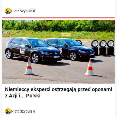
Piotr Szypulski
Niemieccy eksperci ostrzegają przed oponami
z Azji i... Polski
Piotr Szypulski