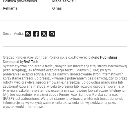
Polityka prywatności
Mapa serwisu
Reklama
O nas
Social Media:
© 2026 Ringier Axel Springer Polska sp. z o.o.
Powered by
Ring Publishing
Developed by
RAS Tech
Systematyczne pobieranie treści, danych lub informacji z tej strony internetowej
(web scraping), jak również eksploracja tekstu i danych (TDM) (w tym
pobieranie i eksploracyjna analiza danych, indeksowanie stron internetowych,
korzystanie z treści lub przeszukiwanie z pobieraniem baz danych), czy to przez
roboty, web crawlers, oprogramowanie, narzędzia lub dowolną manualną lub
zautomatyzowaną metodą, w celu tworzenia lub rozwoju oprogramowania, w
tym m.in. szkolenia systemów uczenia maszynowego lub sztucznej inteligencji
(AI), bez uprzedniej, wyraźnej zgody Ringier Axel Springer Polska sp. z o.o.
(RASP) jest zabronione. Wyjątek stanowią sytuacje, w których treści, dane lub
informacje są wykorzystywane w celu ułatwienia ich wyszukiwania przez
wyszukiwarki internetowe.