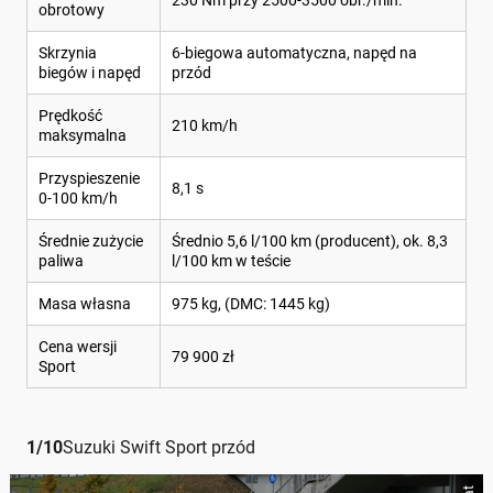
230 Nm przy 2500-3500 obr./min.
obrotowy
Skrzynia
6-biegowa automatyczna, napęd na
biegów i napęd
przód
Prędkość
210 km/h
maksymalna
Przyspieszenie
8,1 s
0-100 km/h
Średnie zużycie
Średnio 5,6 l/100 km (producent), ok. 8,3
paliwa
l/100 km w teście
Masa własna
975 kg, (DMC: 1445 kg)
Cena wersji
79 900 zł
Sport
1
/
10
Suzuki Swift Sport przód