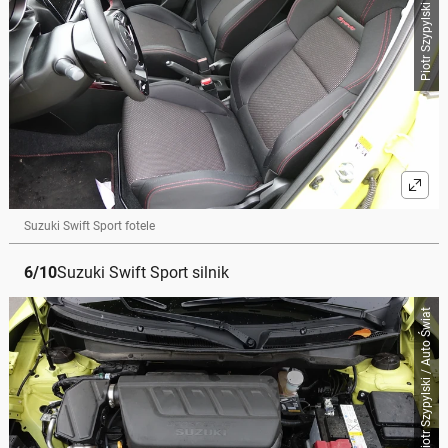
Piotr Szypylski / Auto Świat
Suzuki Swift Sport fotele
6
/
10
Suzuki Swift Sport silnik
Piotr Szypylski / Auto Świat