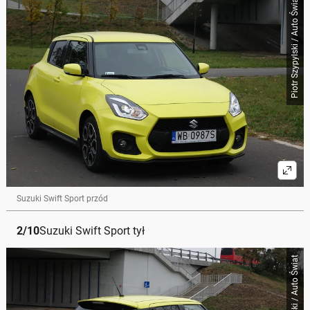
Piotr Szypylski / Auto Świat
Suzuki Swift Sport przód
2
/
10
Suzuki Swift Sport tył
Piotr Szypylski / Auto Świat