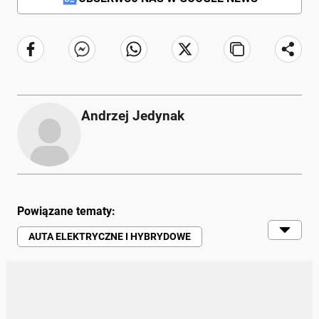
Andrzej Jedynak
Powiązane tematy:
AUTA ELEKTRYCZNE I HYBRYDOWE
NISSAN
NISSAN LEAF
PEUGEOT
PEUGEOT 106
RENAULT
RENAULT ZOE
TESLA
TESLA MODEL S
BMW