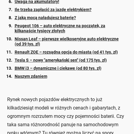
Uwaga na akumulatory!
Ile trzeba zapłacić za jazdę elektrykiem?
Z jaką mocą naładujesz baterię?
Peugeot 106 – auto elektryczne na początek, za
kilkanaście tysięcy złotych
Nissan Leaf – pierwsze wielkoseryjne auto elektryczne
(od 39 tys. zł)
Renault ZOE – rozsądna opcja do miasta (od 41 tys. zł)
Tesla S – nowy "amerykański sen" (od 175 tys. zł)
BMW i3 – dynamiczne i ciekawe (od 80 tys. zł)
Naszym zdaniem
Rynek nowych pojazdów elektrycznych to już
kilkadziesiąt modeli w różnych cenach i gabarytach, z
ogromnym rozrzutem mocy czy pojemności baterii. Czy
taka sama różnorodność panuje na samochodowym
rynku wtórnym? Tu również można liczyć na spory