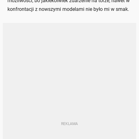
możliwości, bo jakiekolwiek zdarzenie na torze, nawet w
konfrontacji z nowszymi modelami nie było mi w smak.