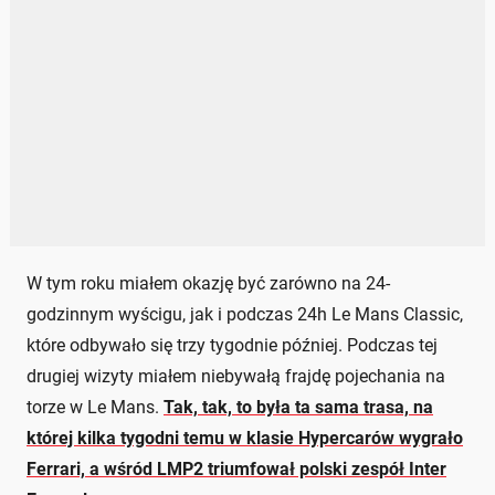
W tym roku miałem okazję być zarówno na 24-
godzinnym wyścigu, jak i podczas 24h Le Mans Classic,
które odbywało się trzy tygodnie później. Podczas tej
drugiej wizyty miałem niebywałą frajdę pojechania na
torze w Le Mans.
Tak, tak, to była ta sama trasa, na
której kilka tygodni temu w klasie Hypercarów wygrało
Ferrari, a wśród LMP2 triumfował polski zespół Inter