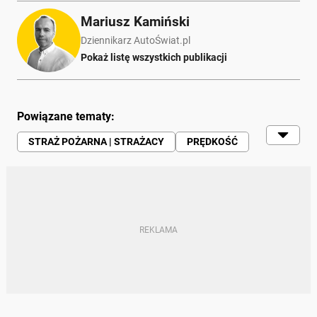
Mariusz Kamiński
Dziennikarz AutoŚwiat.pl
Pokaż listę wszystkich publikacji
Powiązane tematy:
STRAŻ POŻARNA | STRAŻACY
PRĘDKOŚĆ
MANDAT KARNY
TRANSPORT
WYPADEK
CIĘŻAROWE
POLICJA