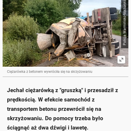
Policja Warmińsko-Mazurska
Ciężarówka z betonem wywróciła się na skrzyżowaniu
Jechał ciężarówką z "gruszką" i przesadził z
prędkością. W efekcie samochód z
transportem betonu przewrócił się na
skrzyżowaniu. Do pomocy trzeba było
ściągnąć aż dwa dźwigi i lawetę.