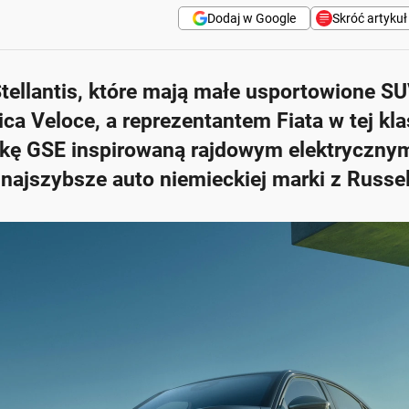
Dodaj w Google
Skróć artykuł
ellantis, które mają małe usportowione SUV
 inspirowaną rajdowym prototypem.
ca Veloce, a reprezentantem Fiata w tej klas
brotowym 345 Nm, osiągając 100 km/h w 5,9 sekundy.
kę GSE inspirowaną rajdowym elektryczny
ymi 20-calowymi felgami oraz specjalnymi oponami Michelin Pi
 najszybsze auto niemieckiej marki z Russe
mi detalami oraz sportowymi fotelami z Alcantary.
nie została jeszcze ogłoszona.
Zapytaj o więcej Onet Cz