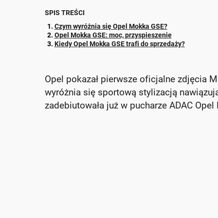
SPIS TREŚCI
Czym wyróżnia się Opel Mokka GSE?
Opel Mokka GSE: moc, przyspieszenie
Kiedy Opel Mokka GSE trafi do sprzedaży?
Opel pokazał pierwsze oficjalne zdjęcia 
wyróżnia się sportową stylizacją nawiązuj
zadebiutowała już w pucharze ADAC Opel El