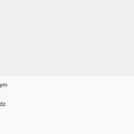
wym
dz.