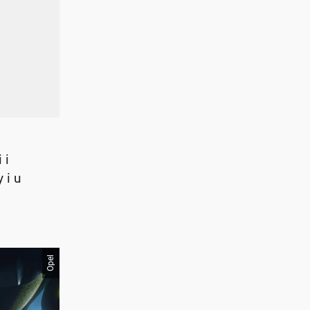
 i
 i u
Opel